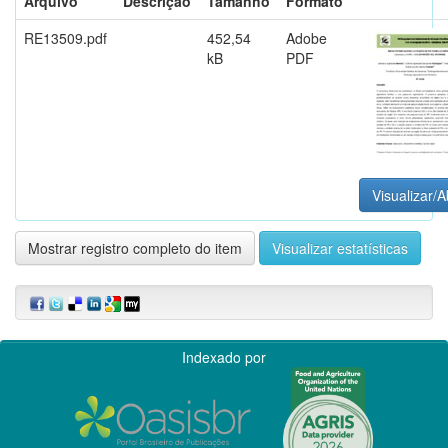
Arquivo
Descrição
Tamanho
Formato
RE13509.pdf
452,54
Adobe
kB
PDF
Visualizar/A
Mostrar registro completo do item
Visualizar estatísticas
Indexado por