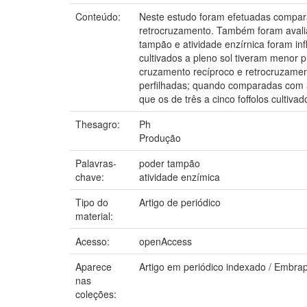
Conteúdo:
Neste estudo foram efetuadas compara
retrocruzamento. Também foram avaliada
tampão e atividade enzírnica foram inf
cultivados a pleno sol tiveram menor
cruzamento recíproco e retrocruzame
perfilhadas; quando comparadas com as
que os de três a cinco foffolos culti
Thesagro:
Ph
Produção
Palavras-
poder tampão
chave:
atividade enzímica
Tipo do
Artigo de periódico
material:
Acesso:
openAccess
Aparece
Artigo em periódico indexado / Embra
nas
coleções: