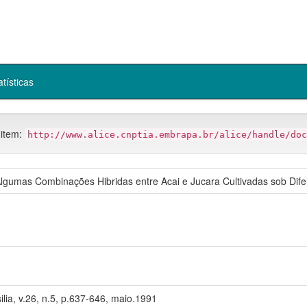
atísticas
 item:
http://www.alice.cnptia.embrapa.br/alice/handle/doc
lgumas Combinações Hibridas entre Acai e Jucara Cultivadas sob Difer
ilia, v.26, n.5, p.637-646, maio.1991