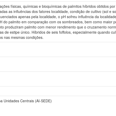
ções físicas, químicas e bioquímicas de palmitos híbridos obtidos po
s as influências dos fatores localidade, condição de cultivo (sol e s
luenciados apenas pela localidade, o pH sofreu influência da localida
 pH do palmito em comparação com os sombreados, bem como maior pro
nto produziram palmito com menor rendimento que o cruzamento norm
 de estipe único. Híbridos de seis foffolos, especialmente quando cu
vados nas mesmas condições.
pa Unidades Centrais (AI-SEDE)