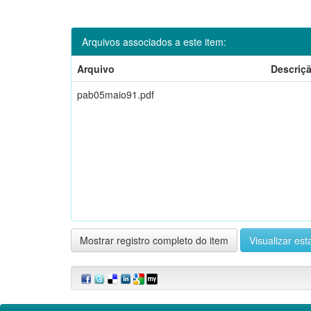
Arquivos associados a este item:
Arquivo
Descriç
pab05maio91.pdf
Mostrar registro completo do item
Visualizar esta