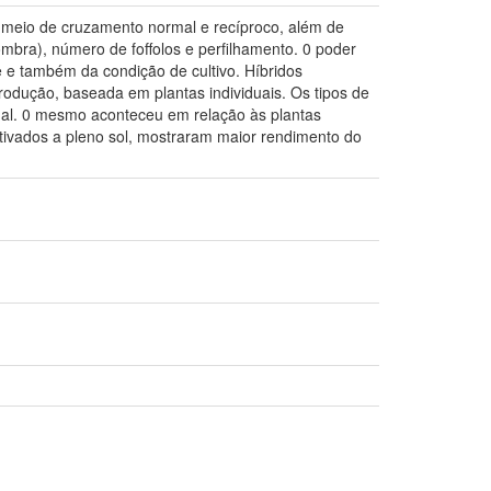
r meio de cruzamento normal e recíproco, além de
ombra), número de foffolos e perfilhamento. 0 poder
de e também da condição de cultivo. Híbridos
dução, baseada em plantas individuais. Os tipos de
al. 0 mesmo aconteceu em relação às plantas
ltivados a pleno sol, mostraram maior rendimento do