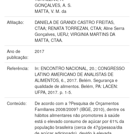
GONÇALVES, A. S.
MATTA, V. M. da
Afiliação:
DANIELA DE GRANDI CASTRO FREITAS,
CTAA; RENATA TORREZAN, CTAA; Aline Serra
Gonçalves, UERJ; VIRGINIA MARTINS DA
MATTA, CTAA.
Ano de
2017
publicação:
Referência:
In: ENCONTRO NACIONAL, 20.; CONGRESSO
LATINO AMERICANO DE ANALISTAS DE
ALIMENTOS, 6., 2017. Belém. Segurança e
qualidade de alimentos. Belém, PA: LACEN:
UFPA, 2017. p. 1-5.
Conteúdo:
De acordo com a ?Pesquisa de Orçamentos
Familiares 2008/2009? (IBGE, 2010), dentre os
hábitos alimentares não promotores à saúde
está o elevado consumo de açúcar por 61% da
população brasileira (cerca de 47g/pessoa/dia
de açúcar adicionado), devido à elevada