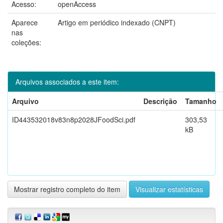
Acesso:
openAccess
Aparece
Artigo em periódico indexado (CNPT)
nas
coleções:
Arquivos associados a este item:
Arquivo
Descrição
Tamanho
ID443532018v83n8p2028JFoodSci.pdf
303,53
kB
Mostrar registro completo do item
Visualizar estatísticas