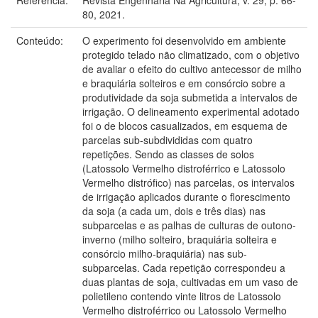
80, 2021.
Conteúdo:
O experimento foi desenvolvido em ambiente
protegido telado não climatizado, com o objetivo
de avaliar o efeito do cultivo antecessor de milho
e braquiária solteiros e em consórcio sobre a
produtividade da soja submetida a intervalos de
irrigação. O delineamento experimental adotado
foi o de blocos casualizados, em esquema de
parcelas sub-subdivididas com quatro
repetições. Sendo as classes de solos
(Latossolo Vermelho distroférrico e Latossolo
Vermelho distrófico) nas parcelas, os intervalos
de irrigação aplicados durante o florescimento
da soja (a cada um, dois e três dias) nas
subparcelas e as palhas de culturas de outono-
inverno (milho solteiro, braquiária solteira e
consórcio milho-braquiária) nas sub-
subparcelas. Cada repetição correspondeu a
duas plantas de soja, cultivadas em um vaso de
polietileno contendo vinte litros de Latossolo
Vermelho distroférrico ou Latossolo Vermelho