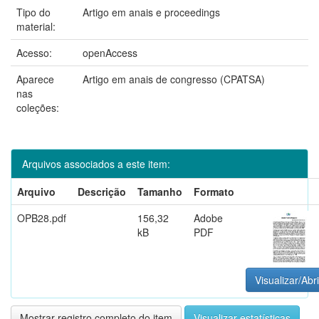
Tipo do
Artigo em anais e proceedings
material:
Acesso:
openAccess
Aparece
Artigo em anais de congresso (CPATSA)
nas
coleções:
Arquivos associados a este item:
Arquivo
Descrição
Tamanho
Formato
OPB28.pdf
156,32
Adobe
kB
PDF
Visualizar/Abri
Mostrar registro completo do item
Visualizar estatísticas