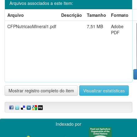
Arquivos associados a este item:
Arquivo
Descrição
Tamanho
Formato
CFPNutricaoMineral1.pdf
7,51 MB
Adobe
PDF
Mostrar registro completo do item
Visualizar estatísticas
Indexado por