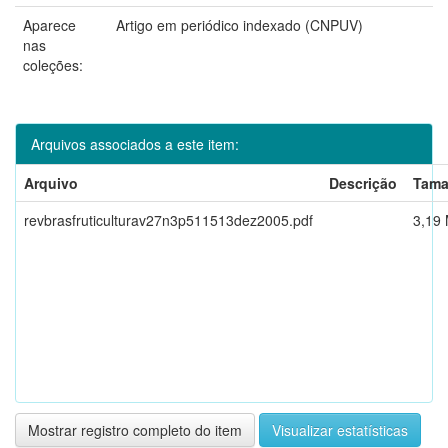
Aparece
Artigo em periódico indexado (CNPUV)
nas
coleções:
Arquivos associados a este item:
Arquivo
Descrição
Tam
revbrasfruticulturav27n3p511513dez2005.pdf
3,19
Mostrar registro completo do item
Visualizar estatísticas