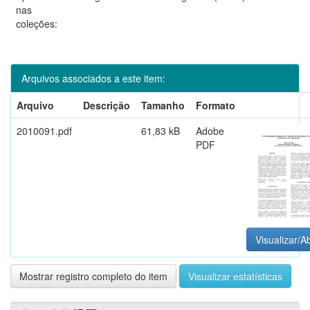
nas
coleções:
Arquivos associados a este item:
Arquivo
Descrição
Tamanho
Formato
2010091.pdf
61,83 kB
Adobe
PDF
Visualizar/Ab
Mostrar registro completo do item
Visualizar estatísticas