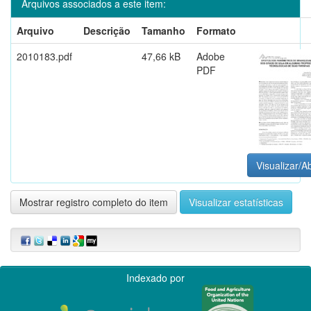
Arquivos associados a este item:
Arquivo
Descrição
Tamanho
Formato
2010183.pdf
47,66 kB
Adobe
PDF
Visualizar/Ab
Mostrar registro completo do item
Visualizar estatísticas
Indexado por