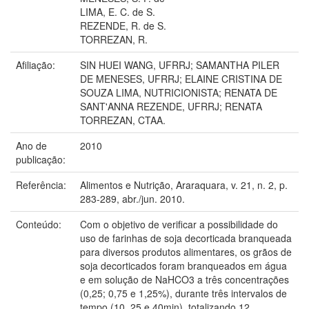
LIMA, E. C. de S.
REZENDE, R. de S.
TORREZAN, R.
Afiliação:
SIN HUEI WANG, UFRRJ; SAMANTHA PILER
DE MENESES, UFRRJ; ELAINE CRISTINA DE
SOUZA LIMA, NUTRICIONISTA; RENATA DE
SANT'ANNA REZENDE, UFRRJ; RENATA
TORREZAN, CTAA.
Ano de
2010
publicação:
Referência:
Alimentos e Nutrição, Araraquara, v. 21, n. 2, p.
283-289, abr./jun. 2010.
Conteúdo:
Com o objetivo de verificar a possibilidade do
uso de farinhas de soja decorticada branqueada
para diversos produtos alimentares, os grãos de
soja decorticados foram branqueados em água
e em solução de NaHCO3 a três concentrações
(0,25; 0,75 e 1,25%), durante três intervalos de
tempo (10, 25 e 40min), totalizando 12