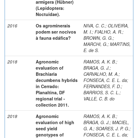
armigera (Hübner)
(Lepidoptera:
Noctuidae).
2016
Os agrominerais
NIVA, C. C.
;
OLIVEIRA,
podem ser nocivos
M. I.
;
FIALHO, A. R.
;
à fauna edáfica?
BROWN, G. G.
;
MARCHI, G.
;
MARTINS,
E. de S.
2018
Agronomic
RAMOS, A. K. B.
;
evaluation of
BRAGA, G. J.
;
Brachiaria
CARVALHO, M. A.
;
decumbens hybrids
FONSECA, C. E. L. da
;
in Cerrado:
FERNANDES, F. D.
;
Planaltina, DF
BARRIOS, S. C. L.
;
regional trial -
VALLE, C. B. do
collection 2011.
2018
Agronomic
RAMOS, A. K. B.
;
evaluation of high
BRAGA, G. J.
;
MACIEL,
seed yield
G. A.
;
SOARES, J. P. G.
;
genotypes of
FONSECA, C. E. L. da
;