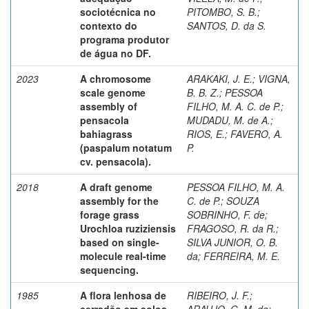
sociotécnica no
PITOMBO, S. B.
;
contexto do
SANTOS, D. da S.
programa produtor
de água no DF.
2023
A chromosome
ARAKAKI, J. E.
;
VIGNA,
scale genome
B. B. Z.
;
PESSOA
assembly of
FILHO, M. A. C. de P.
;
pensacola
MUDADU, M. de A.
;
bahiagrass
RIOS, E.
;
FAVERO, A.
(paspalum notatum
P.
cv. pensacola).
2018
A draft genome
PESSOA FILHO, M. A.
assembly for the
C. de P.
;
SOUZA
forage grass
SOBRINHO, F. de
;
Urochloa ruziziensis
FRAGOSO, R. da R.
;
based on single-
SILVA JUNIOR, O. B.
molecule real-time
da
;
FERREIRA, M. E.
sequencing.
1985
A flora lenhosa de
RIBEIRO, J. F.
;
cerradão em solos
ARAUJO, G. M. de
;