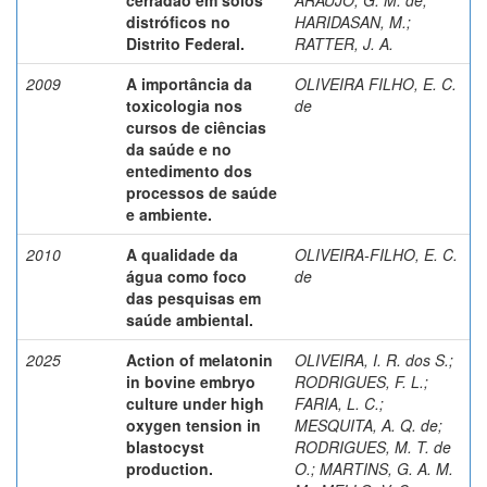
distróficos no
HARIDASAN, M.
;
Distrito Federal.
RATTER, J. A.
2009
A importância da
OLIVEIRA FILHO, E. C.
toxicologia nos
de
cursos de ciências
da saúde e no
entedimento dos
processos de saúde
e ambiente.
2010
A qualidade da
OLIVEIRA-FILHO, E. C.
água como foco
de
das pesquisas em
saúde ambiental.
2025
Action of melatonin
OLIVEIRA, I. R. dos S.
;
in bovine embryo
RODRIGUES, F. L.
;
culture under high
FARIA, L. C.
;
oxygen tension in
MESQUITA, A. Q. de
;
blastocyst
RODRIGUES, M. T. de
production.
O.
;
MARTINS, G. A. M.