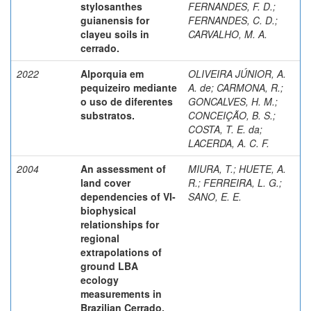
stylosanthes
FERNANDES, F. D.
;
guianensis for
FERNANDES, C. D.
;
clayeu soils in
CARVALHO, M. A.
cerrado.
2022
Alporquia em
OLIVEIRA JÚNIOR, A.
pequizeiro mediante
A. de
;
CARMONA, R.
;
o uso de diferentes
GONCALVES, H. M.
;
substratos.
CONCEIÇÃO, B. S.
;
COSTA, T. E. da
;
LACERDA, A. C. F.
2004
An assessment of
MIURA, T.
;
HUETE, A.
land cover
R.
;
FERREIRA, L. G.
;
dependencies of VI-
SANO, E. E.
biophysical
relationships for
regional
extrapolations of
ground LBA
ecology
measurements in
Brazilian Cerrado.