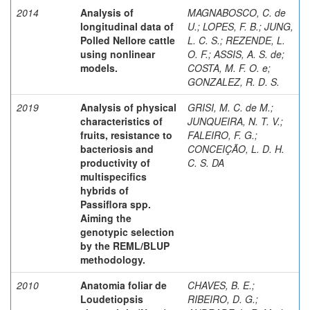
2014
Analysis of
MAGNABOSCO, C. de
longitudinal data of
U.
;
LOPES, F. B.
;
JUNG,
Polled Nellore cattle
L. C. S.
;
REZENDE, L.
using nonlinear
O. F.
;
ASSIS, A. S. de
;
models.
COSTA, M. F. O. e
;
GONZALEZ, R. D. S.
2019
Analysis of physical
GRISI, M. C. de M.
;
characteristics of
JUNQUEIRA, N. T. V.
;
fruits, resistance to
FALEIRO, F. G.
;
bacteriosis and
CONCEIÇÃO, L. D. H.
productivity of
C. S. DA
multispecifics
hybrids of
Passiflora spp.
Aiming the
genotypic selection
by the REML/BLUP
methodology.
2010
Anatomia foliar de
CHAVES, B. E.
;
Loudetiopsis
RIBEIRO, D. G.
;