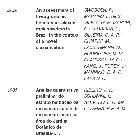
2026
An assessment of
SWOBODA, P.
;
the agronomic
MARTINS, E. de S.
;
benefits of silicate
VILELA, G. F.
;
MARCHI,
rock powders in
G.
;
FERREIRA, L.
;
Brazil in the context
SILVEIRA, C. A. P.
;
of a novel
CHIAPINI, M.
;
classification.
DAUBERMANN, M.
;
RODRIGUES, M. M.
;
CLARKSON, M. O.
;
KANG, J.
;
FUREY, V.
;
MANNING, D. A. C.
;
LARKIN, C.
1985
Analise quantitativa
RIBEIRO, J. F.
;
preliminar do
SCHIAVINI, I.
;
estrato herbáceo de
AZEVEDO, L. G. de
;
um campo sujo e de
OLIVEIRA, P. E. A. M.
um campo limpo na
área do Jardim
Botânico de
Brasília-DF.