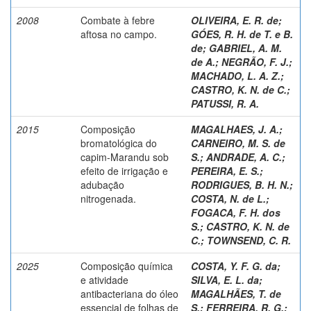
2008
Combate à febre
OLIVEIRA, E. R. de
;
aftosa no campo.
GÓES, R. H. de T. e B.
de
;
GABRIEL, A. M.
de A.
;
NEGRÃO, F. J.
;
MACHADO, L. A. Z.
;
CASTRO, K. N. de C.
;
PATUSSI, R. A.
2015
Composição
MAGALHAES, J. A.
;
bromatológica do
CARNEIRO, M. S. de
capim-Marandu sob
S.
;
ANDRADE, A. C.
;
efeito de irrigação e
PEREIRA, E. S.
;
adubação
RODRIGUES, B. H. N.
;
nitrogenada.
COSTA, N. de L.
;
FOGACA, F. H. dos
S.
;
CASTRO, K. N. de
C.
;
TOWNSEND, C. R.
2025
Composição química
COSTA, Y. F. G. da
;
e atividade
SILVA, E. L. da
;
antibacteriana do óleo
MAGALHÃES, T. de
essencial de folhas de
S.
;
FERREIRA, R. G.
;