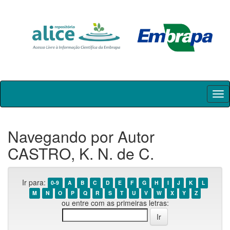
Skip
navigation
Navegando por Autor
CASTRO, K. N. de C.
Ir para:
0-9
A
B
C
D
E
F
G
H
I
J
K
L
M
N
O
P
Q
R
S
T
U
V
W
X
Y
Z
ou entre com as primeiras letras: