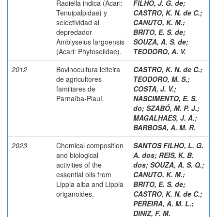
Raoiella indica (Acari:
FILHO, J. G. de
;
Tenuipalpidae) y
CASTRO, K. N. de C.
;
selectividad al
CANUTO, K. M.
;
depredador
BRITO, E. S. de
;
Amblyseius largoensis
SOUZA, A. S. de
;
(Acari: Phytoseiidae).
TEODORO, A. V.
2012
Bovinocultura leiteira
CASTRO, K. N. de C.
;
de agricultores
TEODORO, M. S.
;
familiares de
COSTA, J. V.
;
Parnaíba-Piauí.
NASCIMENTO, E. S.
do
;
SZABÓ, M. P. J.
;
MAGALHAES, J. A.
;
BARBOSA, A. M. R.
2023
Chemical composition
SANTOS FILHO, L. G.
and biological
A. dos
;
REIS, K. B.
activities of the
dos
;
SOUZA, A. S. Q.
;
essential oils from
CANUTO, K. M.
;
Lippia alba and Lippia
BRITO, E. S. de
;
origanoides.
CASTRO, K. N. de C.
;
PEREIRA, A. M. L.
;
DINIZ, F. M.