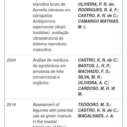
etanólico bruto de
OLIVEIRA, P. R. de
;
Acmella oleracea em
RODRIGUES, R. A. F.
;
carrapatos
CASTRO, K. N. de C.
;
Amblyomma
CAMARGO MATHIAS,
cajennense (Acari:
M. I.
Ixodidae): avaliação
ultraestrutural do
sistema reprodutor
masculino.
2024
Análise de resíduos
CASTRO, K. N. de C.
;
de agrotóxicos em
BASTOS, L. H. P.
;
amostras de leite
MACHADO, F. S.
;
convencional e
SILVA, M. R.
;
orgânico.
OLIVEIRA, A. C.
;
CARDOSO, M. H. W.
M.
2018
Assessment of
TEODORO, M. S.
;
legumes with potential
CASTRO, K. N. de C.
;
use as green manure
MAGALHAES, J. A.
in the coastal
tablelands of Piauí