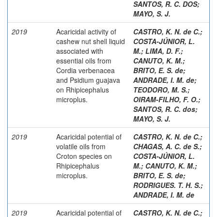
SANTOS, R. C. DOS
;
MAYO, S. J.
2019
Acaricidal activity of
CASTRO, K. N. de C.
;
cashew nut shell liquid
COSTA-JÚNIOR, L.
associated with
M.
;
LIMA, D. F.
;
essential oils from
CANUTO, K. M.
;
Cordia verbenacea
BRITO, E. S. de
;
and Psidium guajava
ANDRADE, I. M. de
;
on Rhipicephalus
TEODORO, M. S.
;
microplus.
OIRAM-FILHO, F. O.
;
SANTOS, R. C. dos
;
MAYO, S. J.
2019
Acaricidal potential of
CASTRO, K. N. de C.
;
volatile oils from
CHAGAS, A. C. de S.
;
Croton species on
COSTA-JÚNIOR, L.
Rhipicephalus
M.
;
CANUTO, K. M.
;
microplus.
BRITO, E. S. de
;
RODRIGUES. T. H. S.
;
ANDRADE, I. M. de
2019
Acaricidal potential of
CASTRO, K. N. de C.
;