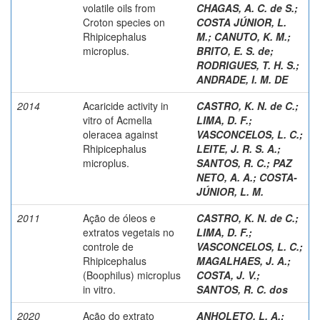
volatile oils from
CHAGAS, A. C. de S.
;
Croton species on
COSTA JÚNIOR, L.
Rhipicephalus
M.
;
CANUTO, K. M.
;
microplus.
BRITO, E. S. de
;
RODRIGUES, T. H. S.
;
ANDRADE, I. M. DE
2014
Acaricide activity in
CASTRO, K. N. de C.
;
vitro of Acmella
LIMA, D. F.
;
oleracea against
VASCONCELOS, L. C.
;
Rhipicephalus
LEITE, J. R. S. A.
;
microplus.
SANTOS, R. C.
;
PAZ
NETO, A. A.
;
COSTA-
JÚNIOR, L. M.
2011
Ação de óleos e
CASTRO, K. N. de C.
;
extratos vegetais no
LIMA, D. F.
;
controle de
VASCONCELOS, L. C.
;
Rhipicephalus
MAGALHAES, J. A.
;
(Boophilus) microplus
COSTA, J. V.
;
in vitro.
SANTOS, R. C. dos
2020
Ação do extrato
ANHOLETO, L. A.
;