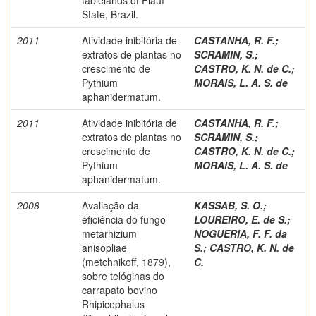
State, Brazil.
2011
Atividade inibitória de
CASTANHA, R. F.
;
extratos de plantas no
SCRAMIN, S.
;
crescimento de
CASTRO, K. N. de C.
;
Pythium
MORAIS, L. A. S. de
aphanidermatum.
2011
Atividade inibitória de
CASTANHA, R. F.
;
extratos de plantas no
SCRAMIN, S.
;
crescimento de
CASTRO, K. N. de C.
;
Pythium
MORAIS, L. A. S. de
aphanidermatum.
2008
Avaliação da
KASSAB, S. O.
;
eficiência do fungo
LOUREIRO, E. de S.
;
metarhizium
NOGUERIA, F. F. da
anisopliae
S.
;
CASTRO, K. N. de
(metchnikoff, 1879),
C.
sobre telóginas do
carrapato bovino
Rhipicephalus