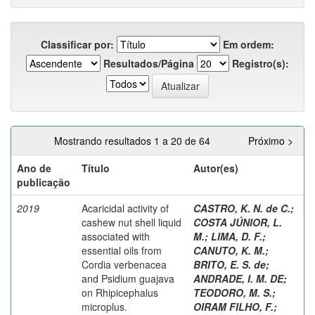
Classificar por:
Em ordem:
Resultados/Página
Registro(s):
Mostrando resultados 1 a 20 de 64
Próximo >
Ano de
Título
Autor(es)
publicação
2019
Acaricidal activity of
CASTRO, K. N. de C.
;
cashew nut shell liquid
COSTA JÚNIOR, L.
associated with
M.
;
LIMA, D. F.
;
essential oils from
CANUTO, K. M.
;
Cordia verbenacea
BRITO, E. S. de
;
and Psidium guajava
ANDRADE, I. M. DE
;
on Rhipicephalus
TEODORO, M. S.
;
microplus.
OIRAM FILHO, F.
;