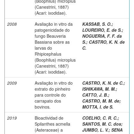
(Boophilus) microplus
(Canestrini, 1887)
(Acari: ixodidae).
2008
Avaliação in vitro da
KASSAB, S. O.
;
patogenicidade do
LOUREIRO, E. de S.
;
fungo Beauveria
NOGUERIA, F. F. da
Bassiana sobre as
S.
;
CASTRO, K. N. de
larvas do
C.
Rhipicephalus
(Boophilus) microplus
(Canestrini, 1887)
(Acari: ixodidae).
2009
Avaliação in vitro do
CASTRO, K. N. de C.
;
extrato do pinheiro
ISHIKAWA, M. M.
;
para controle do
CATTO, J. B.
;
carrapato dos
CASTRO, M. M. de
;
bovinos.
MOTTA, I. de S.
2019
Bioactividad de
COELHO, C. R. C.
;
Spilanthes acmella
SANTOS, M. C. dos
;
(Asteraceae) a
JUMBO, L. V.
;
SENA