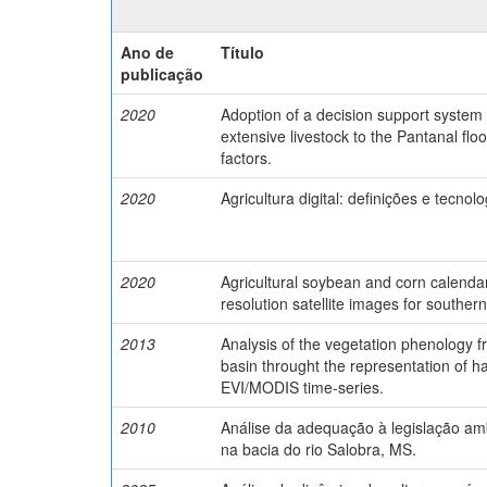
Ano de
Título
publicação
2020
Adoption of a decision support system 
extensive livestock to the Pantanal flo
factors.
2020
Agricultura digital: definições e tecnolo
2020
Agricultural soybean and corn calend
resolution satellite images for southern
2013
Analysis of the vegetation phenology f
basin throught the representation of h
EVI/MODIS time-series.
2010
Análise da adequação à legislação amb
na bacia do rio Salobra, MS.