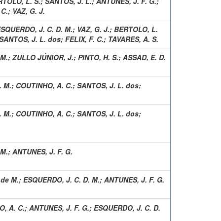
TOLO, L. S.
;
SANTOS, J. L.
;
ANTUNES, J. F. G.
;
 C.
;
VAZ, G. J.
SQUERDO, J. C. D. M.
;
VAZ, G. J.
;
BERTOLO, L.
SANTOS, J. L. dos
;
FELIX, F. C.
;
TAVARES, A. S.
 M.
;
ZULLO JÚNIOR, J.
;
PINTO, H. S.
;
ASSAD, E. D.
. M.
;
COUTINHO, A. C.
;
SANTOS, J. L. dos
;
. M.
;
COUTINHO, A. C.
;
SANTOS, J. L. dos
;
 M.
;
ANTUNES, J. F. G.
 de M.
;
ESQUERDO, J. C. D. M.
;
ANTUNES, J. F. G.
, A. C.
;
ANTUNES, J. F. G.
;
ESQUERDO, J. C. D.