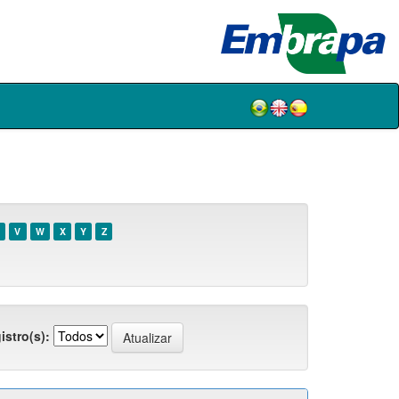
V
W
X
Y
Z
istro(s):