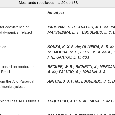
Mostrando resultados 1 a 20 de 133
Autor(es)
for coexistence of
PADOVANI, C. R.
;
ARAÚJO, A. F. de
;
IS
od dynamics: related
MATSUBARA, E. T.
;
ESQUERDO, J. C. D
gias.
SOUZA, K. X. S. de
;
OLIVEIRA, S. R. de
M.
;
MOURA, M. F.
;
LEITE, M. A. de A.
;
I. H.
;
SANTOS, E. H. dos
ar based on moderate
BECKER, W. R.
;
RICHETTI, J.
;
MERCANT
 Brazil.
A. da
;
PALUDO, A.
;
JOHANN, J. A.
rom the Alto Paraguai
ANTUNES, J. F. G.
;
ESQUERDO, J. C. D
armonic cycles of
iental das APPs fluviais
ESQUERDO, J. C. D. M.
;
SILVA, J. dos S