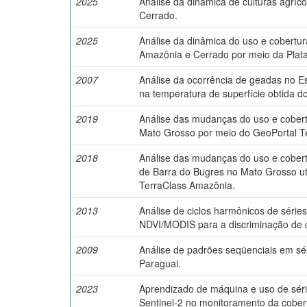
2025
Análise da dinâmica de culturas agríc
Cerrado.
2025
Análise da dinâmica do uso e cobertur
Amazônia e Cerrado por meio da Plata
2007
Análise da ocorrência de geadas no 
na temperatura de superfície obtida
2019
Análise das mudanças do uso e cobert
Mato Grosso por meio do GeoPortal T
2018
Análise das mudanças do uso e cobert
de Barra do Bugres no Mato Grosso ut
TerraClass Amazônia.
2013
Análise de ciclos harmônicos de série
NDVI/MODIS para a discriminação de c
2009
Análise de padrões seqüenciais em séri
Paraguai.
2023
Aprendizado de máquina e uso de sér
Sentinel-2 no monitoramento da cobert