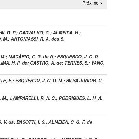
Próximo >
HII, R. P.
;
CARVALHO, G.
;
ALMEIDA, H.
;
. M.
;
ANTONIASSI, R. A. dos S.
 M.
;
MACÁRIO, C. G. do N.
;
ESQUERDO, J. C. D.
LIMA, H. P. de
;
CASTRO, A. de
;
TERNES, S.
;
YANO,
E, E.
;
ESQUERDO, J. C. D. M.
;
SILVA JUNIOR, C.
. M.
;
LAMPARELLI, R. A. C.
;
RODRIGUES, L. H. A.
. V. da
;
BASOTTI, I. S.
;
ALMEIDA, C. G. F. de