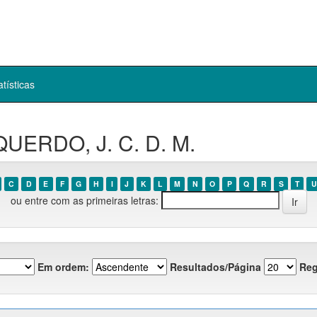
atísticas
QUERDO, J. C. D. M.
C
D
E
F
G
H
I
J
K
L
M
N
O
P
Q
R
S
T
U
ou entre com as primeiras letras:
Em ordem:
Resultados/Página
Reg