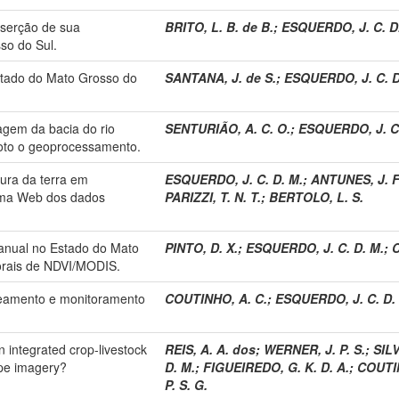
nserção de sua
BRITO, L. B. de B.
;
ESQUERDO, J. C. D
so do Sul.
Estado do Mato Grosso do
SANTANA, J. de S.
;
ESQUERDO, J. C. D
agem da bacia do rio
SENTURIÃO, A. C. O.
;
ESQUERDO, J. C.
oto o geoprocessamento.
ura da terra em
ESQUERDO, J. C. D. M.
;
ANTUNES, J. F
orma Web dos dados
PARIZZI, T. N. T.
;
BERTOLO, L. S.
 anual no Estado do Mato
PINTO, D. X.
;
ESQUERDO, J. C. D. M.
;
C
orais de NDVI/MODIS.
peamento e monitoramento
COUTINHO, A. C.
;
ESQUERDO, J. C. D.
 integrated crop-livestock
REIS, A. A. dos
;
WERNER, J. P. S.
;
SILV
ope imagery?
D. M.
;
FIGUEIREDO, G. K. D. A.
;
COUTIN
P. S. G.