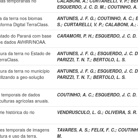
olas temporárias no
CALABONI, A.
;
CURTARELLI, V. P.
;
BER
ESQUERDO, J. C. D. M.
;
COUTINHO, A.
a da terra nos biomas
ANTUNES, J. F. G.
;
COUTINHO, A. C.
;
E
forma Digital TerraClass.
S.
;
CURTARELLI, V. P.
;
CALABONI, A.
;
Estado do Paraná com base
CARAMORI, P. H.
;
ESQUERDO, J. C. D.
 dos dados AVHRR/NOAA.
ura da terra no Estado de
ANTUNES, J. F. G.
;
ESQUERDO, J. C. D
erraClass.
PARIZZI, T. N. T.
;
BERTOLO, L. S.
ura da terra no município
ANTUNES, J. F. G.
;
ESQUERDO, J. C. D
ilizando a geo-solução
PARIZZI, T. N. T.
;
BERTOLO, L. S.
s temporais de dados
COUTINHO, A. C.
;
ESQUERDO, J. C. D.
ulturas agrícolas anuais.
e histórica do rio
VENDRUSCULO, L. G.
;
OLIVEIRA, S. R.
ies temporais de imagens
TAVARES, A. S.
;
FELIX, F. C.
;
COUTINHO
ura e uso da terra.
M.