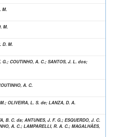
. M.
. M.
 D. M.
. G.
;
COUTINHO, A. C.
;
SANTOS, J. L. dos
;
OUTINHO, A. C.
 M.
;
OLIVEIRA, L. S. de
;
LANZA, D. A.
A, B. C. da
;
ANTUNES, J. F. G.
;
ESQUERDO, J. C.
HO, A. C.
;
LAMPARELLI, R. A. C.
;
MAGALHÃES,