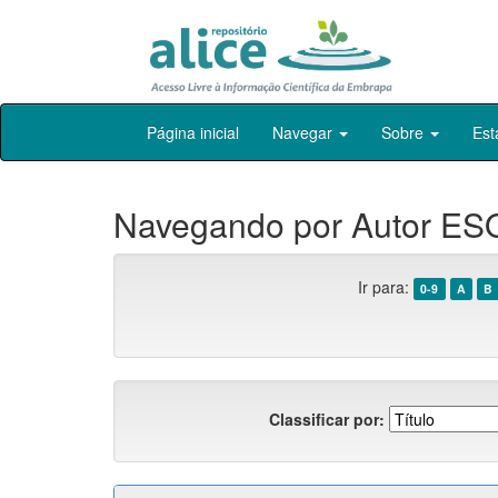
Skip
Página inicial
Navegar
Sobre
Est
navigation
Navegando por Autor ES
Ir para:
0-9
A
B
Classificar por: