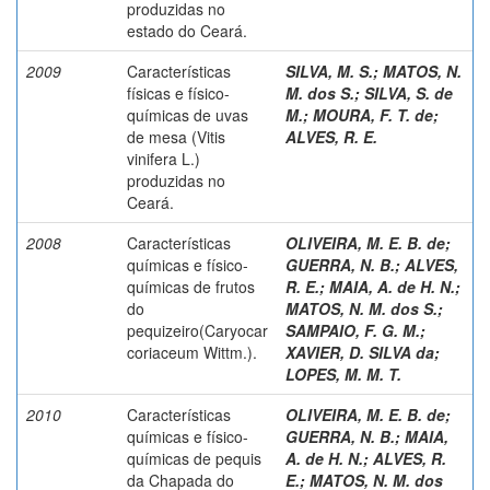
produzidas no
estado do Ceará.
2009
Características
SILVA, M. S.
;
MATOS, N.
físicas e físico-
M. dos S.
;
SILVA, S. de
químicas de uvas
M.
;
MOURA, F. T. de
;
de mesa (Vitis
ALVES, R. E.
vinifera L.)
produzidas no
Ceará.
2008
Características
OLIVEIRA, M. E. B. de
;
químicas e físico-
GUERRA, N. B.
;
ALVES,
químicas de frutos
R. E.
;
MAIA, A. de H. N.
;
do
MATOS, N. M. dos S.
;
pequizeiro(Caryocar
SAMPAIO, F. G. M.
;
coriaceum Wittm.).
XAVIER, D. SILVA da
;
LOPES, M. M. T.
2010
Características
OLIVEIRA, M. E. B. de
;
químicas e físico-
GUERRA, N. B.
;
MAIA,
químicas de pequis
A. de H. N.
;
ALVES, R.
da Chapada do
E.
;
MATOS, N. M. dos