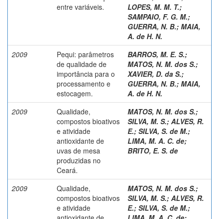
entre variáveis.
LOPES, M. M. T.
;
SAMPAIO, F. G. M.
;
GUERRA, N. B.
;
MAIA,
A. de H. N.
2009
Pequi: parâmetros
BARROS, M. E. S.
;
de qualidade de
MATOS, N. M. dos S.
;
importância para o
XAVIER, D. da S.
;
processamento e
GUERRA, N. B.
;
MAIA,
estocagem.
A. de H. N.
2009
Qualidade,
MATOS, N. M. dos S.
;
compostos bioativos
SILVA, M. S.
;
ALVES, R.
e atividade
E.
;
SILVA, S. de M.
;
antioxidante de
LIMA, M. A. C. de
;
uvas de mesa
BRITO, E. S. de
produzidas no
Ceará.
2009
Qualidade,
MATOS, N. M. dos S.
;
compostos bioativos
SILVA, M. S.
;
ALVES, R.
e atividade
E.
;
SILVA, S. de M.
;
antioxidante de
LIMA, M. A. C. de
;