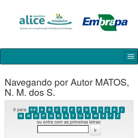
Skip
navigation
Navegando por Autor MATOS,
N. M. dos S.
Ir para:
0-9
A
B
C
D
E
F
G
H
I
J
K
L
M
N
O
P
Q
R
S
T
U
V
W
X
Y
Z
ou entre com as primeiras letras: