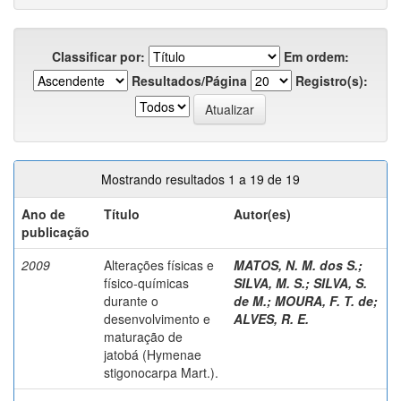
Classificar por:
Em ordem:
Resultados/Página
Registro(s):
Mostrando resultados 1 a 19 de 19
Ano de
Título
Autor(es)
publicação
2009
Alterações físicas e
MATOS, N. M. dos S.
;
físico-químicas
SILVA, M. S.
;
SILVA, S.
durante o
de M.
;
MOURA, F. T. de
;
desenvolvimento e
ALVES, R. E.
maturação de
jatobá (Hymenae
stigonocarpa Mart.).