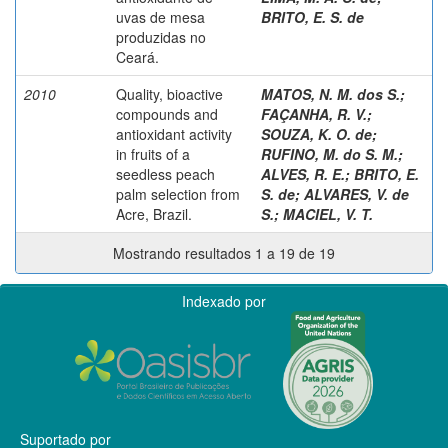
uvas de mesa
BRITO, E. S. de
produzidas no
Ceará.
2010
Quality, bioactive
MATOS, N. M. dos S.
;
compounds and
FAÇANHA, R. V.
;
antioxidant activity
SOUZA, K. O. de
;
in fruits of a
RUFINO, M. do S. M.
;
seedless peach
ALVES, R. E.
;
BRITO, E.
palm selection from
S. de
;
ALVARES, V. de
Acre, Brazil.
S.
;
MACIEL, V. T.
Mostrando resultados 1 a 19 de 19
Indexado por
Suportado por