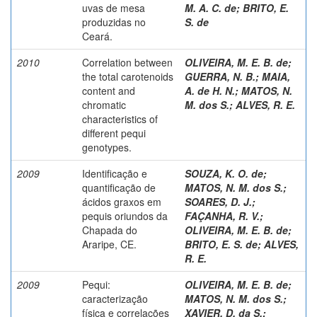
uvas de mesa
M. A. C. de
;
BRITO, E.
produzidas no
S. de
Ceará.
2010
Correlation between
OLIVEIRA, M. E. B. de
;
the total carotenoids
GUERRA, N. B.
;
MAIA,
content and
A. de H. N.
;
MATOS, N.
chromatic
M. dos S.
;
ALVES, R. E.
characteristics of
different pequi
genotypes.
2009
Identificação e
SOUZA, K. O. de
;
quantificação de
MATOS, N. M. dos S.
;
ácidos graxos em
SOARES, D. J.
;
pequis oriundos da
FAÇANHA, R. V.
;
Chapada do
OLIVEIRA, M. E. B. de
;
Araripe, CE.
BRITO, E. S. de
;
ALVES,
R. E.
2009
Pequi:
OLIVEIRA, M. E. B. de
;
caracterização
MATOS, N. M. dos S.
;
física e correlações
XAVIER, D. da S.
;