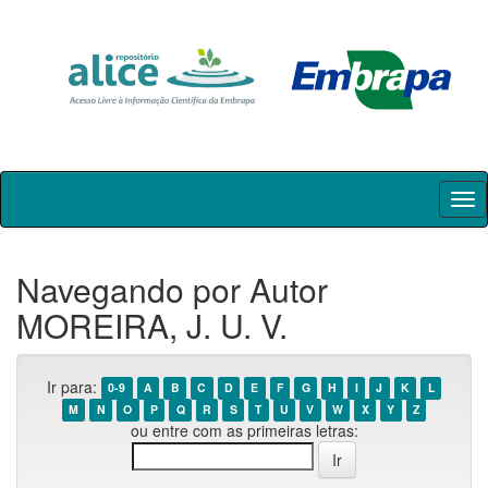
Skip
navigation
Navegando por Autor
MOREIRA, J. U. V.
Ir para:
0-9
A
B
C
D
E
F
G
H
I
J
K
L
M
N
O
P
Q
R
S
T
U
V
W
X
Y
Z
ou entre com as primeiras letras: