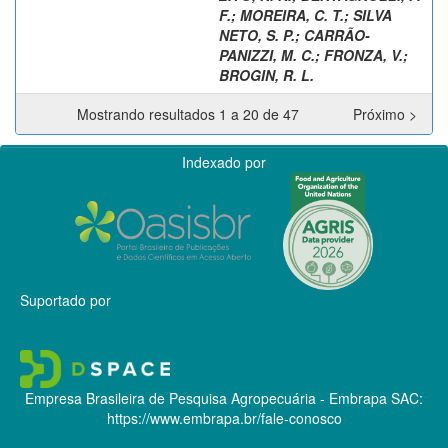
F.
;
MOREIRA, C. T.
;
SILVA
NETO, S. P.
;
CARRÃO-
PANIZZI, M. C.
;
FRONZA, V.
;
BROGIN, R. L.
Mostrando resultados 1 a 20 de 47
Próximo >
Indexado por
Suportado por
Empresa Brasileira de Pesquisa Agropecuária - Embrapa
SAC:
https://www.embrapa.br/fale-conosco