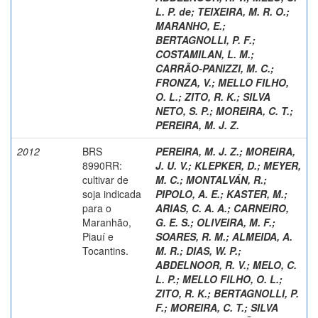
L. P. de
;
TEIXEIRA, M. R. O.
;
MARANHO, E.
;
BERTAGNOLLI, P. F.
;
COSTAMILAN, L. M.
;
CARRÃO-PANIZZI, M. C.
;
FRONZA, V.
;
MELLO FILHO,
O. L.
;
ZITO, R. K.
;
SILVA
NETO, S. P.
;
MOREIRA, C. T.
;
PEREIRA, M. J. Z.
2012
BRS
PEREIRA, M. J. Z.
;
MOREIRA,
8990RR:
J. U. V.
;
KLEPKER, D.
;
MEYER,
cultivar de
M. C.
;
MONTALVÁN, R.
;
soja indicada
PIPOLO, A. E.
;
KASTER, M.
;
para o
ARIAS, C. A. A.
;
CARNEIRO,
Maranhão,
G. E. S.
;
OLIVEIRA, M. F.
;
Piauí e
SOARES, R. M.
;
ALMEIDA, A.
Tocantins.
M. R.
;
DIAS, W. P.
;
ABDELNOOR, R. V.
;
MELO, C.
L. P.
;
MELLO FILHO, O. L.
;
ZITO, R. K.
;
BERTAGNOLLI, P.
F.
;
MOREIRA, C. T.
;
SILVA