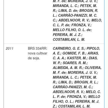
M. F. de
;
MOREIRA, J. U. V.
;
MIRANDA, L. C.
;
PETEK, M.
R.
;
LIMA, D. de
;
BROGIN, R.
L.
;
CARRÃO-PANIZZI, M. C.
C.
;
ABDELNOOR, R. V.
;
MELO,
C. L. P. de
;
FRONZA, V.
;
MELLO FILHO, O. L. de
;
PEREIRA, M. J. Z.
;
COSTAMILAN, L. M.
2011
BRS 334RR:
CARNEIRO, G. E. S.
;
PIPOLO,
nova cultivar
A. E.
;
GOMIDE, F. B.
;
ARIAS,
de soja.
C. A. A.
;
KASTER, M.
;
DIAS,
W. P.
;
SOARES, R. M.
;
ALMEIDA, A. M. R.
;
OLIVEIRA,
M. F. de
;
MOREIRA, J. U. V.
;
MIRANDA, L. C.
;
PETEK, M.
R.
;
LIMA, D.
;
BROGIN, R. L.
;
CARRÃO-PANIZZI, M. C.
;
ABDELNOOR, R. V.
;
MELO, C.
L. P. de
;
FRONZA, V.
;
MELLO
FILHO, O. L.
;
PEREIRA, M. J.
Z.
;
COSTAMILAN, L. M.