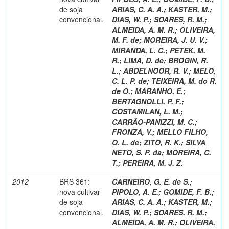
de soja
ARIAS, C. A. A.
;
KASTER, M.
;
convencional.
DIAS, W. P.
;
SOARES, R. M.
;
ALMEIDA, A. M. R.
;
OLIVEIRA,
M. F. de
;
MOREIRA, J. U. V.
;
MIRANDA, L. C.
;
PETEK, M.
R.
;
LIMA, D. de
;
BROGIN, R.
L.
;
ABDELNOOR, R. V.
;
MELO,
C. L. P. de
;
TEIXEIRA, M. do R.
de O.
;
MARANHO, E.
;
BERTAGNOLLI, P. F.
;
COSTAMILAN, L. M.
;
CARRÃO-PANIZZI, M. C.
;
FRONZA, V.
;
MELLO FILHO,
O. L. de
;
ZITO, R. K.
;
SILVA
NETO, S. P. da
;
MOREIRA, C.
T.
;
PEREIRA, M. J. Z.
2012
BRS 361:
CARNEIRO, G. E. de S.
;
nova cultivar
PIPOLO, A. E.
;
GOMIDE, F. B.
;
de soja
ARIAS, C. A. A.
;
KASTER, M.
;
convencional.
DIAS, W. P.
;
SOARES, R. M.
;
ALMEIDA, A. M. R.
;
OLIVEIRA,