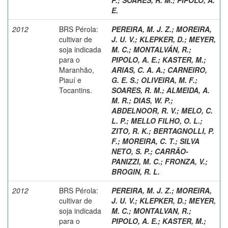
E.
2012
BRS Pérola:
PEREIRA, M. J. Z.
;
MOREIRA,
cultivar de
J. U. V.
;
KLEPKER, D.
;
MEYER,
soja indicada
M. C.
;
MONTALVÁN, R.
;
para o
PIPOLO, A. E.
;
KASTER, M.
;
Maranhão,
ARIAS, C. A. A.
;
CARNEIRO,
Piauí e
G. E. S.
;
OLIVEIRA, M. F.
;
Tocantins.
SOARES, R. M.
;
ALMEIDA, A.
M. R.
;
DIAS, W. P.
;
ABDELNOOR, R. V.
;
MELO, C.
L. P.
;
MELLO FILHO, O. L.
;
ZITO, R. K.
;
BERTAGNOLLI, P.
F.
;
MOREIRA, C. T.
;
SILVA
NETO, S. P.
;
CARRÃO-
PANIZZI, M. C.
;
FRONZA, V.
;
BROGIN, R. L.
2012
BRS Pérola:
PEREIRA, M. J. Z.
;
MOREIRA,
cultivar de
J. U. V.
;
KLEPKER, D.
;
MEYER,
soja indicada
M. C.
;
MONTALVAN, R.
;
para o
PIPOLO, A. E.
;
KASTER, M.
;