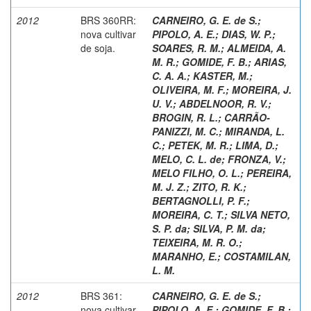
2012
BRS 360RR:
CARNEIRO, G. E. de S.
;
nova cultivar
PIPOLO, A. E.
;
DIAS, W. P.
;
de soja.
SOARES, R. M.
;
ALMEIDA, A.
M. R.
;
GOMIDE, F. B.
;
ARIAS,
C. A. A.
;
KASTER, M.
;
OLIVEIRA, M. F.
;
MOREIRA, J.
U. V.
;
ABDELNOOR, R. V.
;
BROGIN, R. L.
;
CARRÃO-
PANIZZI, M. C.
;
MIRANDA, L.
C.
;
PETEK, M. R.
;
LIMA, D.
;
MELO, C. L. de
;
FRONZA, V.
;
MELO FILHO, O. L.
;
PEREIRA,
M. J. Z.
;
ZITO, R. K.
;
BERTAGNOLLI, P. F.
;
MOREIRA, C. T.
;
SILVA NETO,
S. P. da
;
SILVA, P. M. da
;
TEIXEIRA, M. R. O.
;
MARANHO, E.
;
COSTAMILAN,
L. M.
2012
BRS 361:
CARNEIRO, G. E. de S.
;
nova cultivar
PIPOLO, A. E.
;
GOMIDE, F. B.
;