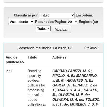
Classificar por:
Em ordem:
Resultados/Página
Registro(s):
Mostrando resultados 1 a 20 de 47
Próximo >
Ano de
Título
Autor(es)
publicação
2009
Breeding
CARRÃO-PANIZZI, M. C.
;
specialty
PIPOLO, A. E.
;
MANDARINO,
soybean
J. M. G.
;
ARANTES, N. E.
;
cultivars for
GARCIA, A.
;
BENASSI, V. de
processing
T.
;
ARIAS, C. A. A.
;
KASTER,
and value-
M.
;
OLIVEIRA, M. F. de
;
added
OLIVEIRA, M. A. de
;
TOLEDO,
utilization at
J. F. F. de
;
MOREIRA, J. U. V.
;