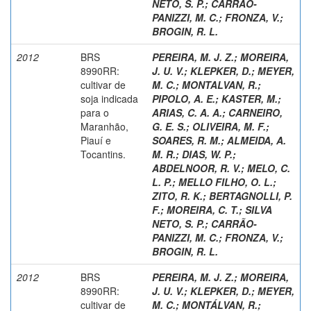
NETO, S. P.
;
CARRÃO-
PANIZZI, M. C.
;
FRONZA, V.
;
BROGIN, R. L.
2012
BRS
PEREIRA, M. J. Z.
;
MOREIRA,
8990RR:
J. U. V.
;
KLEPKER, D.
;
MEYER,
cultivar de
M. C.
;
MONTALVAN, R.
;
soja indicada
PIPOLO, A. E.
;
KASTER, M.
;
para o
ARIAS, C. A. A.
;
CARNEIRO,
Maranhão,
G. E. S.
;
OLIVEIRA, M. F.
;
Piauí e
SOARES, R. M.
;
ALMEIDA, A.
Tocantins.
M. R.
;
DIAS, W. P.
;
ABDELNOOR, R. V.
;
MELO, C.
L. P.
;
MELLO FILHO, O. L.
;
ZITO, R. K.
;
BERTAGNOLLI, P.
F.
;
MOREIRA, C. T.
;
SILVA
NETO, S. P.
;
CARRÃO-
PANIZZI, M. C.
;
FRONZA, V.
;
BROGIN, R. L.
2012
BRS
PEREIRA, M. J. Z.
;
MOREIRA,
8990RR:
J. U. V.
;
KLEPKER, D.
;
MEYER,
cultivar de
M. C.
;
MONTÁLVAN, R.
;