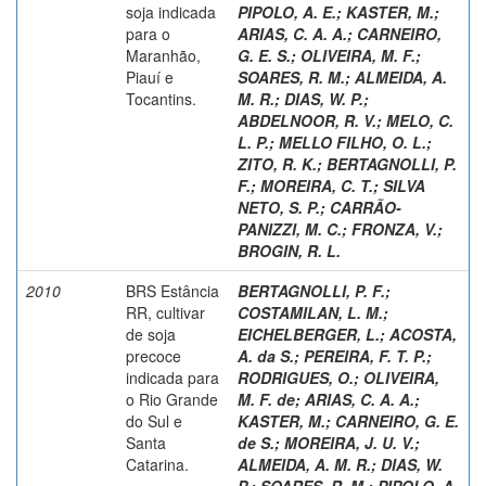
soja indicada
PIPOLO, A. E.
;
KASTER, M.
;
para o
ARIAS, C. A. A.
;
CARNEIRO,
Maranhão,
G. E. S.
;
OLIVEIRA, M. F.
;
Piauí e
SOARES, R. M.
;
ALMEIDA, A.
Tocantins.
M. R.
;
DIAS, W. P.
;
ABDELNOOR, R. V.
;
MELO, C.
L. P.
;
MELLO FILHO, O. L.
;
ZITO, R. K.
;
BERTAGNOLLI, P.
F.
;
MOREIRA, C. T.
;
SILVA
NETO, S. P.
;
CARRÃO-
PANIZZI, M. C.
;
FRONZA, V.
;
BROGIN, R. L.
2010
BRS Estância
BERTAGNOLLI, P. F.
;
RR, cultivar
COSTAMILAN, L. M.
;
de soja
EICHELBERGER, L.
;
ACOSTA,
precoce
A. da S.
;
PEREIRA, F. T. P.
;
indicada para
RODRIGUES, O.
;
OLIVEIRA,
o Rio Grande
M. F. de
;
ARIAS, C. A. A.
;
do Sul e
KASTER, M.
;
CARNEIRO, G. E.
Santa
de S.
;
MOREIRA, J. U. V.
;
Catarina.
ALMEIDA, A. M. R.
;
DIAS, W.
P.
;
SOARES, R. M.
;
PIPOLO, A.