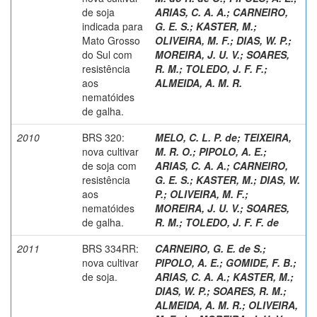
de soja
ARIAS, C. A. A.
;
CARNEIRO,
indicada para
G. E. S.
;
KASTER, M.
;
Mato Grosso
OLIVEIRA, M. F.
;
DIAS, W. P.
;
do Sul com
MOREIRA, J. U. V.
;
SOARES,
resistência
R. M.
;
TOLEDO, J. F. F.
;
aos
ALMEIDA, A. M. R.
nematóides
de galha.
2010
BRS 320:
MELO, C. L. P. de
;
TEIXEIRA,
nova cultivar
M. R. O.
;
PIPOLO, A. E.
;
de soja com
ARIAS, C. A. A.
;
CARNEIRO,
resistência
G. E. S.
;
KASTER, M.
;
DIAS, W.
aos
P.
;
OLIVEIRA, M. F.
;
nematóides
MOREIRA, J. U. V.
;
SOARES,
de galha.
R. M.
;
TOLEDO, J. F. F. de
2011
BRS 334RR:
CARNEIRO, G. E. de S.
;
nova cultivar
PIPOLO, A. E.
;
GOMIDE, F. B.
;
de soja.
ARIAS, C. A. A.
;
KASTER, M.
;
DIAS, W. P.
;
SOARES, R. M.
;
ALMEIDA, A. M. R.
;
OLIVEIRA,