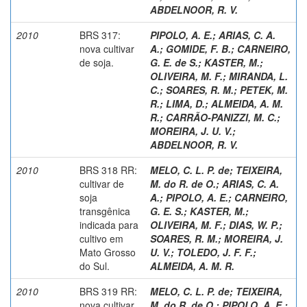
ABDELNOOR, R. V.
2010
BRS 317:
PIPOLO, A. E.
;
ARIAS, C. A.
nova cultivar
A.
;
GOMIDE, F. B.
;
CARNEIRO,
de soja.
G. E. de S.
;
KASTER, M.
;
OLIVEIRA, M. F.
;
MIRANDA, L.
C.
;
SOARES, R. M.
;
PETEK, M.
R.
;
LIMA, D.
;
ALMEIDA, A. M.
R.
;
CARRÃO-PANIZZI, M. C.
;
MOREIRA, J. U. V.
;
ABDELNOOR, R. V.
2010
BRS 318 RR:
MELO, C. L. P. de
;
TEIXEIRA,
cultivar de
M. do R. de O.
;
ARIAS, C. A.
soja
A.
;
PIPOLO, A. E.
;
CARNEIRO,
transgênica
G. E. S.
;
KASTER, M.
;
indicada para
OLIVEIRA, M. F.
;
DIAS, W. P.
;
cultivo em
SOARES, R. M.
;
MOREIRA, J.
Mato Grosso
U. V.
;
TOLEDO, J. F. F.
;
do Sul.
ALMEIDA, A. M. R.
2010
BRS 319 RR:
MELO, C. L. P. de
;
TEIXEIRA,
nova cultivar
M. do R. de O.
;
PIPOLO, A. E.
;