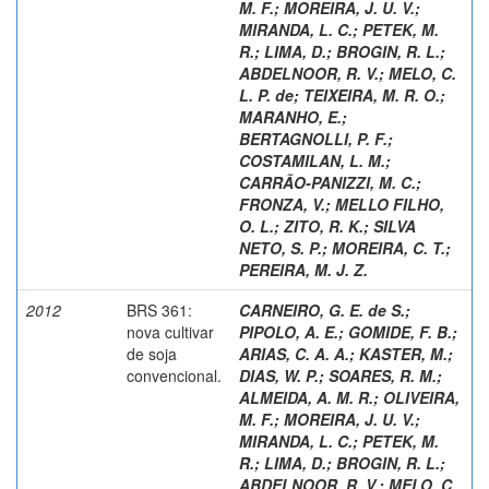
M. F.
;
MOREIRA, J. U. V.
;
MIRANDA, L. C.
;
PETEK, M.
R.
;
LIMA, D.
;
BROGIN, R. L.
;
ABDELNOOR, R. V.
;
MELO, C.
L. P. de
;
TEIXEIRA, M. R. O.
;
MARANHO, E.
;
BERTAGNOLLI, P. F.
;
COSTAMILAN, L. M.
;
CARRÃO-PANIZZI, M. C.
;
FRONZA, V.
;
MELLO FILHO,
O. L.
;
ZITO, R. K.
;
SILVA
NETO, S. P.
;
MOREIRA, C. T.
;
PEREIRA, M. J. Z.
2012
BRS 361:
CARNEIRO, G. E. de S.
;
nova cultivar
PIPOLO, A. E.
;
GOMIDE, F. B.
;
de soja
ARIAS, C. A. A.
;
KASTER, M.
;
convencional.
DIAS, W. P.
;
SOARES, R. M.
;
ALMEIDA, A. M. R.
;
OLIVEIRA,
M. F.
;
MOREIRA, J. U. V.
;
MIRANDA, L. C.
;
PETEK, M.
R.
;
LIMA, D.
;
BROGIN, R. L.
;
ABDELNOOR, R. V.
;
MELO, C.