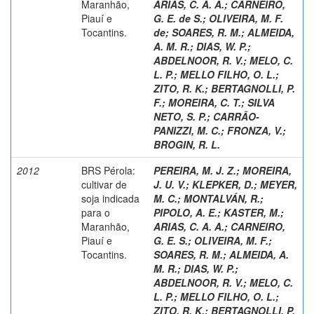
Maranhão,
ARIAS, C. A. A.
;
CARNEIRO,
Piauí e
G. E. de S.
;
OLIVEIRA, M. F.
Tocantins.
de
;
SOARES, R. M.
;
ALMEIDA,
A. M. R.
;
DIAS, W. P.
;
ABDELNOOR, R. V.
;
MELO, C.
L. P.
;
MELLO FILHO, O. L.
;
ZITO, R. K.
;
BERTAGNOLLI, P.
F.
;
MOREIRA, C. T.
;
SILVA
NETO, S. P.
;
CARRÃO-
PANIZZI, M. C.
;
FRONZA, V.
;
BROGIN, R. L.
2012
BRS Pérola:
PEREIRA, M. J. Z.
;
MOREIRA,
cultivar de
J. U. V.
;
KLEPKER, D.
;
MEYER,
soja indicada
M. C.
;
MONTALVÁN, R.
;
para o
PIPOLO, A. E.
;
KASTER, M.
;
Maranhão,
ARIAS, C. A. A.
;
CARNEIRO,
Piauí e
G. E. S.
;
OLIVEIRA, M. F.
;
Tocantins.
SOARES, R. M.
;
ALMEIDA, A.
M. R.
;
DIAS, W. P.
;
ABDELNOOR, R. V.
;
MELO, C.
L. P.
;
MELLO FILHO, O. L.
;
ZITO, R. K.
;
BERTAGNOLLI, P.