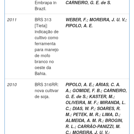
Embrapa in
CARNEIRO, G. E. de S.
Brazil.
2011
BRS 313
WEBER, F.
;
MOREIRA, J. U. V.
;
[Tieta]:
PIPOLO, A. E.
indicação de
cultivo como
ferramenta
para manejo
de mofo
branco no
oeste da
Bahia.
2010
BRS 316RR:
PIPOLO, A. E.
;
ARIAS, C. A.
nova cultivar
A.
;
GOMIDE, F. B.
;
CARNEIRO,
de soja.
G. E. de S.
;
KASTER, M.
;
OLIVEIRA, M. F.
;
MIRANDA, L.
C.
;
DIAS, W. P.
;
SOARES, R.
M.
;
PETEK, M. R.
;
LIMA, D.
;
ALMEIDA, A. M. R.
;
BROGIN,
R. L.
;
CARRÃO-PANIZZI, M.
C.
;
MOREIRA, J. U. V.
;