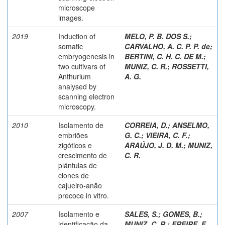
microscope
images.
2019
Induction of
MELO, P. B. DOS S.
;
somatic
CARVALHO, A. C. P. P. de
;
embryogenesis in
BERTINI, C. H. C. DE M.
;
two cultivars of
MUNIZ, C. R.
;
ROSSETTI,
Anthurium
A. G.
analysed by
scanning electron
microscopy.
2010
Isolamento de
CORREIA, D.
;
ANSELMO,
embriões
G. C.
;
VIEIRA, C. F.
;
zigóticos e
ARAÚJO, J. D. M.
;
MUNIZ,
crescimento de
C. R.
plântulas de
clones de
cajueiro-anão
precoce in vitro.
2007
Isolamento e
SALES, S.
;
GOMES, B.
;
identificação da
MUNIZ, C. R.
;
FREIRE, F.