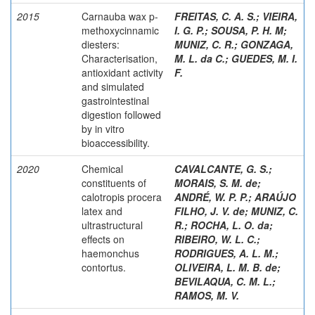
2015
Carnauba wax p-
FREITAS, C. A. S.
;
VIEIRA,
methoxycinnamic
I. G. P.
;
SOUSA, P. H. M
;
diesters:
MUNIZ, C. R.
;
GONZAGA,
Characterisation,
M. L. da C.
;
GUEDES, M. I.
antioxidant activity
F.
and simulated
gastrointestinal
digestion followed
by in vitro
bioaccessibility.
2020
Chemical
CAVALCANTE, G. S.
;
constituents of
MORAIS, S. M. de
;
calotropis procera
ANDRÉ, W. P. P.
;
ARAÚJO
latex and
FILHO, J. V. de
;
MUNIZ, C.
ultrastructural
R.
;
ROCHA, L. O. da
;
effects on
RIBEIRO, W. L. C.
;
haemonchus
RODRIGUES, A. L. M.
;
contortus.
OLIVEIRA, L. M. B. de
;
BEVILAQUA, C. M. L.
;
RAMOS, M. V.