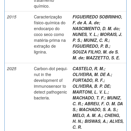
químico.
2015
Caracterização
FIGUEIREDO SOBRINHO,
físico-química do
F. de A. A. de
;
endocarpo do
NASCIMENTO, D. M. do
;
coco seco como
NUNES, Y. L.
;
MORAIS, J.
matéria-prima na
P. S.
;
MUNIZ, C. R.
;
extração de
FIGUEIREDO, P. B.
;
lignina.
SOUZA FILHO, M. de S.
M. de
;
MAZZETTO, S. E.
2025
Carbon-dot pequi-
CASTELO, R. M.
;
nut in the
OLIVEIRA, M. DE A.
;
development of
FURTADO, R. F.
;
immunosensor to
OLIVEIRA, B. P. DE
;
detect pathogenic
MARTONI, L. V. L.
;
bacteria.
MACHADO, T. F.
;
MUNIZ,
C. R.
;
ABREU, F. O. M. DA
S.
;
MACHADO, S. A. S.
;
MELO, A. M. A.
;
CHENG,
H. N.
;
BISWAS, A.
;
ALVES,
C. R.