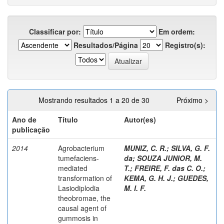
Classificar por:
Em ordem:
Resultados/Página
Registro(s):
Mostrando resultados 1 a 20 de 30
Próximo >
Ano de
Título
Autor(es)
publicação
2014
Agrobacterium
MUNIZ, C. R.
;
SILVA, G. F.
tumefaciens-
da
;
SOUZA JUNIOR, M.
mediated
T.
;
FREIRE, F. das C. O.
;
transformation of
KEMA, G. H. J.
;
GUEDES,
Lasiodiplodia
M. I. F.
theobromae, the
causal agent of
gummosis in