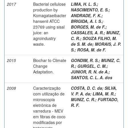
2017
Bacterial cellulose
LIMA, H. L. S.
;
production by
NASCIMENTO, E. S.
;
Komagataeibacter
ANDRADE, F. K.
;
hansenii ATCC
BRIGIDA, A. I. S.
;
23769 using sisal
BORGES, M. de F.
;
juice: an
CASSALES, A. R.
;
MUNIZ,
agroindustry
C. R.
;
SOUZA FILHO, M.
waste.
de S. M. de
;
MORAIS, J. P.
S.
;
ROSA, M. de F.
2015
Biochar to Climate
GONDIM, R. S.
;
MUNIZ, C.
Change
R.
;
GURGEL, C. M.
;
Adaptation.
JUNIOR, R. N. de A.
;
SANTOS, C. L. A. dos
2008
Caracterização
COSTA, D. C. da
;
SILVA,
com utilização de
V. P. A. da
;
LIMA, M. R.
;
microscopia
MUNIZ, C. R.
;
FURTADO,
eletrônica de
R. F.
varredura - MEV
em fibras de coco
modificadas por
tratamento