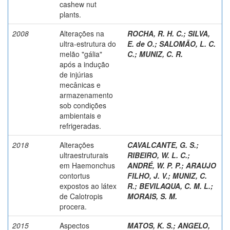
cashew nut
plants.
2008
Alterações na
ROCHA, R. H. C.
;
SILVA,
ultra-estrutura do
E. de O.
;
SALOMÃO, L. C.
melão "gália"
C.
;
MUNIZ, C. R.
após a indução
de injúrias
mecânicas e
armazenamento
sob condições
ambientais e
refrigeradas.
2018
Alterações
CAVALCANTE, G. S.
;
ultraestruturais
RIBEIRO, W. L. C.
;
em Haemonchus
ANDRÉ, W. P. P.
;
ARAUJO
contortus
FILHO, J. V.
;
MUNIZ, C.
expostos ao látex
R.
;
BEVILAQUA, C. M. L.
;
de Calotropis
MORAIS, S. M.
procera.
2015
Aspectos
MATOS, K. S.
;
ANGELO,