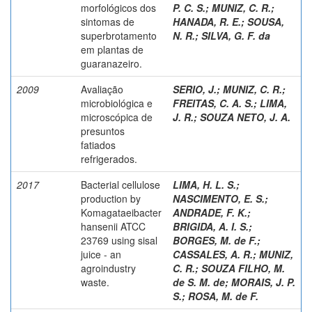
morfológicos dos
P. C. S.
;
MUNIZ, C. R.
;
sintomas de
HANADA, R. E.
;
SOUSA,
superbrotamento
N. R.
;
SILVA, G. F. da
em plantas de
guaranazeiro.
2009
Avaliação
SERIO, J.
;
MUNIZ, C. R.
;
microbiológica e
FREITAS, C. A. S.
;
LIMA,
microscópica de
J. R.
;
SOUZA NETO, J. A.
presuntos
fatiados
refrigerados.
2017
Bacterial cellulose
LIMA, H. L. S.
;
production by
NASCIMENTO, E. S.
;
Komagataeibacter
ANDRADE, F. K.
;
hansenii ATCC
BRIGIDA, A. I. S.
;
23769 using sisal
BORGES, M. de F.
;
juice - an
CASSALES, A. R.
;
MUNIZ,
agroindustry
C. R.
;
SOUZA FILHO, M.
waste.
de S. M. de
;
MORAIS, J. P.
S.
;
ROSA, M. de F.