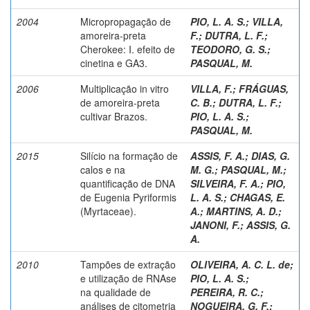
2004
Micropropagação de
PIO, L. A. S.
;
VILLA,
amoreira-preta
F.
;
DUTRA, L. F.
;
Cherokee: I. efeito de
TEODORO, G. S.
;
cinetina e GA3.
PASQUAL, M.
2006
Multiplicação in vitro
VILLA, F.
;
FRÁGUAS,
de amoreira-preta
C. B.
;
DUTRA, L. F.
;
cultivar Brazos.
PIO, L. A. S.
;
PASQUAL, M.
2015
Silício na formação de
ASSIS, F. A.
;
DIAS, G.
calos e na
M. G.
;
PASQUAL, M.
;
quantificação de DNA
SILVEIRA, F. A.
;
PIO,
de Eugenia Pyriformis
L. A. S.
;
CHAGAS, E.
(Myrtaceae).
A.
;
MARTINS, A. D.
;
JANONI, F.
;
ASSIS, G.
A.
2010
Tampões de extração
OLIVEIRA, A. C. L. de
;
e utilização de RNAse
PIO, L. A. S.
;
na qualidade de
PEREIRA, R. C.
;
análises de citometria
NOGUEIRA, G. F.
;