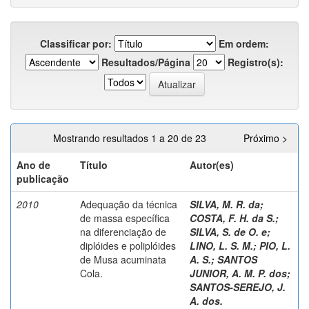
Classificar por:
Em ordem:
Resultados/Página
Registro(s):
Mostrando resultados 1 a 20 de 23
Próximo >
Ano de
Título
Autor(es)
publicação
2010
Adequação da técnica
SILVA, M. R. da
;
de massa específica
COSTA, F. H. da S.
;
na diferenciação de
SILVA, S. de O. e
;
diplóides e poliplóides
LINO, L. S. M.
;
PIO, L.
de Musa acuminata
A. S.
;
SANTOS
Cola.
JUNIOR, A. M. P. dos
;
SANTOS-SEREJO, J.
A. dos.