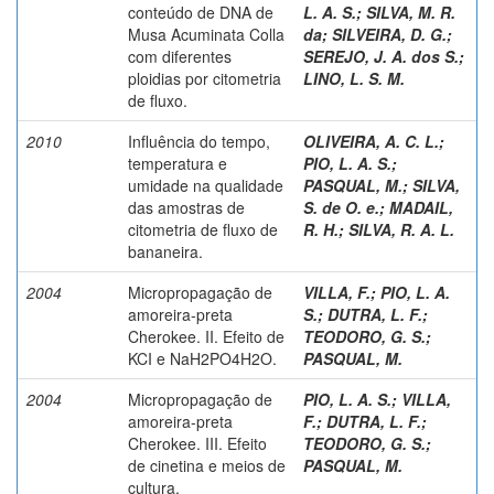
conteúdo de DNA de
L. A. S.
;
SILVA, M. R.
Musa Acuminata Colla
da
;
SILVEIRA, D. G.
;
com diferentes
SEREJO, J. A. dos S.
;
ploidias por citometria
LINO, L. S. M.
de fluxo.
2010
Influência do tempo,
OLIVEIRA, A. C. L.
;
temperatura e
PIO, L. A. S.
;
umidade na qualidade
PASQUAL, M.
;
SILVA,
das amostras de
S. de O. e.
;
MADAIL,
citometria de fluxo de
R. H.
;
SILVA, R. A. L.
bananeira.
2004
Micropropagação de
VILLA, F.
;
PIO, L. A.
amoreira-preta
S.
;
DUTRA, L. F.
;
Cherokee. II. Efeito de
TEODORO, G. S.
;
KCI e NaH2PO4H2O.
PASQUAL, M.
2004
Micropropagação de
PIO, L. A. S.
;
VILLA,
amoreira-preta
F.
;
DUTRA, L. F.
;
Cherokee. III. Efeito
TEODORO, G. S.
;
de cinetina e meios de
PASQUAL, M.
cultura.