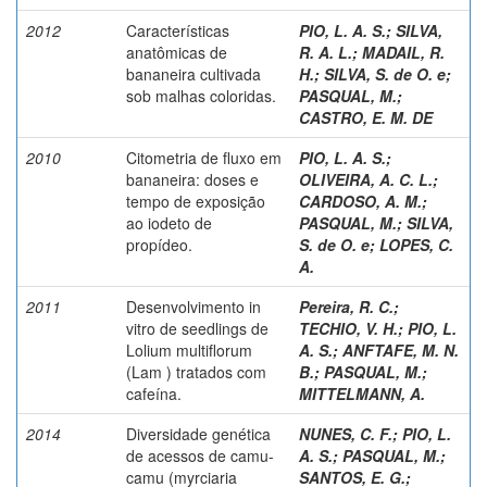
2012
Características
PIO, L. A. S.
;
SILVA,
anatômicas de
R. A. L.
;
MADAIL, R.
bananeira cultivada
H.
;
SILVA, S. de O. e
;
sob malhas coloridas.
PASQUAL, M.
;
CASTRO, E. M. DE
2010
Citometria de fluxo em
PIO, L. A. S.
;
bananeira: doses e
OLIVEIRA, A. C. L.
;
tempo de exposição
CARDOSO, A. M.
;
ao iodeto de
PASQUAL, M.
;
SILVA,
propídeo.
S. de O. e
;
LOPES, C.
A.
2011
Desenvolvimento in
Pereira, R. C.
;
vitro de seedlings de
TECHIO, V. H.
;
PIO, L.
Lolium multiflorum
A. S.
;
ANFTAFE, M. N.
(Lam ) tratados com
B.
;
PASQUAL, M.
;
cafeína.
MITTELMANN, A.
2014
Diversidade genética
NUNES, C. F.
;
PIO, L.
de acessos de camu-
A. S.
;
PASQUAL, M.
;
camu (myrciaria
SANTOS, E. G.
;