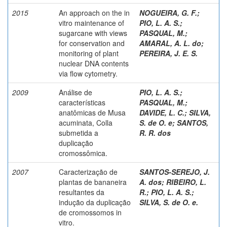
2015
An approach on the in
NOGUEIRA, G. F.
;
vitro maintenance of
PIO, L. A. S.
;
sugarcane with views
PASQUAL, M.
;
for conservation and
AMARAL, A. L. do
;
monitoring of plant
PEREIRA, J. E. S.
nuclear DNA contents
via flow cytometry.
2009
Análise de
PIO, L. A. S.
;
características
PASQUAL, M.
;
anatômicas de Musa
DAVIDE, L. C.
;
SILVA,
acuminata, Colla
S. de O. e
;
SANTOS,
submetida a
R. R. dos
duplicação
cromossômica.
2007
Caracterização de
SANTOS-SEREJO, J.
plantas de bananeira
A. dos
;
RIBEIRO, L.
resultantes da
R.
;
PIO, L. A. S.
;
indução da duplicação
SILVA, S. de O. e.
de cromossomos in
vitro.