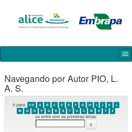
Skip
navigation
Navegando por Autor PIO, L.
A. S.
Ir para:
0-9
A
B
C
D
E
F
G
H
I
J
K
L
M
N
O
P
Q
R
S
T
U
V
W
X
Y
Z
ou entre com as primeiras letras: