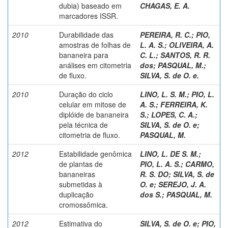
dubia) baseado em
CHAGAS, E. A.
marcadores ISSR.
2010
Durabilidade das
PEREIRA, R. C.
;
PIO,
amostras de folhas de
L. A. S.
;
OLIVEIRA, A.
bananeira para
C. L.
;
SANTOS, R. R.
análises em citometria
dos
;
PASQUAL, M.
;
de fluxo.
SILVA, S. de O. e.
2010
Duração do ciclo
LINO, L. S. M.
;
PIO, L.
celular em mitose de
A. S.
;
FERREIRA, K.
diplóide de bananeira
S.
;
LOPES, C. A.
;
pela técnica de
SILVA, S. de O. e
;
citometria de fluxo.
PASQUAL, M.
2012
Estabilidade genômica
LINO, L. DE S. M.
;
de plantas de
PIO, L. A. S.
;
CARMO,
bananeiras
R. S. DO
;
SILVA, S. de
submetidas à
O. e
;
SEREJO, J. A.
duplicação
dos S.
;
PASQUAL, M.
cromossômica.
2012
Estimativa do
SILVA, S. de O. e
;
PIO,