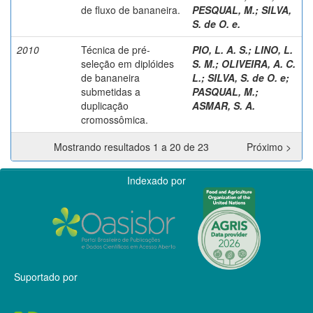
de fluxo de bananeira.
PESQUAL, M.
;
SILVA,
S. de O. e.
2010
Técnica de pré-
PIO, L. A. S.
;
LINO, L.
seleção em diplóides
S. M.
;
OLIVEIRA, A. C.
de bananeira
L.
;
SILVA, S. de O. e
;
submetidas a
PASQUAL, M.
;
duplicação
ASMAR, S. A.
cromossômica.
Mostrando resultados 1 a 20 de 23
Próximo >
Indexado por
Suportado por