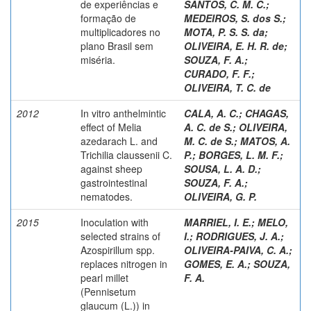
de experiências e
SANTOS, C. M. C.
;
formação de
MEDEIROS, S. dos S.
;
multiplicadores no
MOTA, P. S. S. da
;
plano Brasil sem
OLIVEIRA, E. H. R. de
;
miséria.
SOUZA, F. A.
;
CURADO, F. F.
;
OLIVEIRA, T. C. de
2012
In vitro anthelmintic
CALA, A. C.
;
CHAGAS,
effect of Melia
A. C. de S.
;
OLIVEIRA,
azedarach L. and
M. C. de S.
;
MATOS, A.
Trichilia claussenii C.
P.
;
BORGES, L. M. F.
;
against sheep
SOUSA, L. A. D.
;
gastrointestinal
SOUZA, F. A.
;
nematodes.
OLIVEIRA, G. P.
2015
Inoculation with
MARRIEL, I. E.
;
MELO,
selected strains of
I.
;
RODRIGUES, J. A.
;
Azospirillum spp.
OLIVEIRA-PAIVA, C. A.
;
replaces nitrogen in
GOMES, E. A.
;
SOUZA,
pearl millet
F. A.
(Pennisetum
glaucum (L.)) in