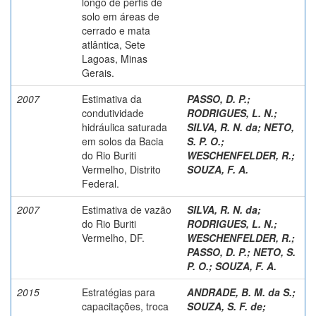
longo de perfis de
solo em áreas de
cerrado e mata
atlântica, Sete
Lagoas, Minas
Gerais.
2007
Estimativa da
PASSO, D. P.
;
condutividade
RODRIGUES, L. N.
;
hidráulica saturada
SILVA, R. N. da
;
NETO,
em solos da Bacia
S. P. O.
;
do Rio Buriti
WESCHENFELDER, R.
;
Vermelho, Distrito
SOUZA, F. A.
Federal.
2007
Estimativa de vazão
SILVA, R. N. da
;
do Rio Buriti
RODRIGUES, L. N.
;
Vermelho, DF.
WESCHENFELDER, R.
;
PASSO, D. P.
;
NETO, S.
P. O.
;
SOUZA, F. A.
2015
Estratégias para
ANDRADE, B. M. da S.
;
capacitações, troca
SOUZA, S. F. de
;