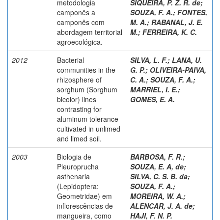
metodologia
SIQUEIRA, P. Z. R. de
;
camponês a
SOUZA, F. A.
;
FONTES,
camponês com
M. A.
;
RABANAL, J. E.
abordagem territorial
M.
;
FERREIRA, K. C.
agroecológica.
2012
Bacterial
SILVA, L. F.
;
LANA, U.
communities in the
G. P.
;
OLIVEIRA-PAIVA,
rhizosphere of
C. A.
;
SOUZA, F. A.
;
sorghum (Sorghum
MARRIEL, I. E.
;
bicolor) lines
GOMES, E. A.
contrasting for
aluminum tolerance
cultivated in unlimed
and limed soil.
2003
Biologia de
BARBOSA, F. R.
;
Pleuroprucha
SOUZA, E. A, de
;
asthenaria
SILVA, C. S. B. da
;
(Lepidoptera:
SOUZA, F. A.
;
Geometridae) em
MOREIRA, W. A.
;
inflorescências de
ALENCAR, J. A. de
;
mangueira, como
HAJI, F. N. P.