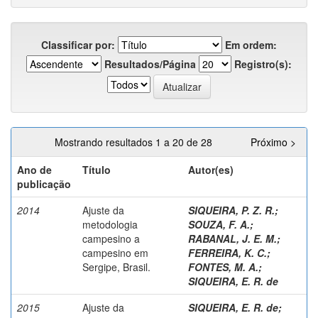
Classificar por:
Em ordem:
Resultados/Página
Registro(s):
Mostrando resultados 1 a 20 de 28
Próximo >
Ano de
Título
Autor(es)
publicação
2014
Ajuste da
SIQUEIRA, P. Z. R.
;
metodologia
SOUZA, F. A.
;
campesino a
RABANAL, J. E. M.
;
campesino em
FERREIRA, K. C.
;
Sergipe, Brasil.
FONTES, M. A.
;
SIQUEIRA, E. R. de
2015
Ajuste da
SIQUEIRA, E. R. de
;