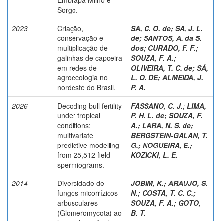
Sorgo.
2023
Criação,
SA, C. O. de
;
SA, J. L.
conservação e
de
;
SANTOS, A. da S.
multiplicação de
dos
;
CURADO, F. F.
;
galinhas de capoeira
SOUZA, F. A.
;
em redes de
OLIVEIRA, T. C. de
;
SÁ,
agroecologia no
L. O. DE
;
ALMEIDA, J.
nordeste do Brasil.
P. A.
2026
Decoding bull fertility
FASSANO, C. J.
;
LIMA,
under tropical
P. H. L. de
;
SOUZA, F.
conditions:
A.
;
LARA, N. S. de
;
multivariate
BERGSTEIN-GALAN, T.
predictive modelling
G.
;
NOGUEIRA, E.
;
from 25,512 field
KOZICKI, L. E.
spermiograms.
2014
Diversidade de
JOBIM, K.
;
ARAUJO, S.
fungos micorrízicos
N.
;
COSTA, T. C. C.
;
arbusculares
SOUZA, F. A.
;
GOTO,
(Glomeromycota) ao
B. T.