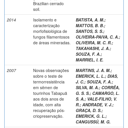
Brazilian cerrado
soil.
2014
Isolamento e
BATISTA, A. M.
;
caracterização
MATTOS, B. B.
;
morfofisiológica de
SANTOS, S. S.
;
fungos filamentosos
OLIVEIRA-PAIVA, C. A.
;
de áreas mineradas.
OLIVEIRA, M. C. R.
;
TAKAHASHI, J. A.
;
SOUZA, F. A.
;
MARRIEL, I. E.
2007
Novas observações
MARTINS, J. A. M.
;
sobre o teste de
EMERICK, L. L.
;
DIAS,
termorresistência
J. C.
;
SOUZA, F. A.
;
em sêmen de
SILVA, M. A.
;
CORRÊA,
tourinhos Tabapuã
G. S. S.
;
CAMARGO, L.
aos dois anos de
S. A.
;
VALE-FILHO, V.
idade, com alta
R.
;
ANDRADE, V. J.
;
recuperação pós-
GRAÇA, D. S.
;
criopreservação.
EMERICK, G. L.
;
CANGUSSÚ, M. G.