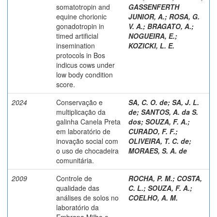
somatotropin and
GASSENFERTH
equine chorionic
JUNIOR, A.
;
ROSA, G.
gonadotropin in
V. A.
;
BRAGATO, A.
;
timed artificial
NOGUEIRA, E.
;
insemination
KOZICKI, L. E.
protocols in Bos
indicus cows under
low body condition
score.
2024
Conservação e
SA, C. O. de
;
SA, J. L.
multiplicação da
de
;
SANTOS, A. da S.
galinha Canela Preta
dos
;
SOUZA, F. A.
;
em laboratório de
CURADO, F. F.
;
inovação social com
OLIVEIRA, T. C. de
;
o uso de chocadeira
MORAES, S. A. de
comunitária.
2009
Controle de
ROCHA, P. M.
;
COSTA,
qualidade das
C. L.
;
SOUZA, F. A.
;
análises de solos no
COELHO, A. M.
laboratório da
Embrapa Milho e