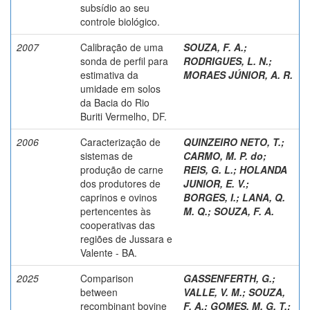
subsídio ao seu
controle biológico.
2007
Calibração de uma
SOUZA, F. A.
;
sonda de perfil para
RODRIGUES, L. N.
;
estimativa da
MORAES JÚNIOR, A. R.
umidade em solos
da Bacia do Rio
Buriti Vermelho, DF.
2006
Caracterização de
QUINZEIRO NETO, T.
;
sistemas de
CARMO, M. P. do
;
produção de carne
REIS, G. L.
;
HOLANDA
dos produtores de
JUNIOR, E. V.
;
caprinos e ovinos
BORGES, I.
;
LANA, Q.
pertencentes às
M. Q.
;
SOUZA, F. A.
cooperativas das
regiões de Jussara e
Valente - BA.
2025
Comparison
GASSENFERTH, G.
;
between
VALLE, V. M.
;
SOUZA,
recombinant bovine
F. A.
;
GOMES, M. G. T.
;