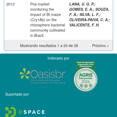
2012
Pos-market
LANA, U. G. P.
;
monitoring the
GOMES, E. A.
;
SOUZA,
impact of Bt maize
F. A.
;
SILVA, L. F.
;
(Cry1Ab) on the
OLIVEIRA-PAIVA, C. A.
;
rhizosphere bacterial
VALICENTE, F. H.
community cultivated
in Brazil.
Mostrando resultados 1 a 20 de 28
Próximo >
Indexado por
Suportado por