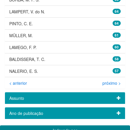
LAMPERT, V. do N.
64
PINTO, C. E.
64
MÜLLER, M.
61
LAMEGO, F. P.
60
BALDISSERA, T. C.
58
NALERIO, E. S.
57
< anterior
próximo >
Assunto
Ano de publicação