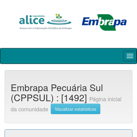
Skip
navigation
Embrapa Pecuária Sul
(CPPSUL) : [1492]
Página inicial
da comunidade
Visualizar estatísticas