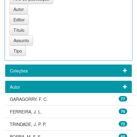
Coleções
Autor
GARAGORRY, F. C.
77
FERREIRA, J. L.
76
TRINDADE, J. P. P.
72
BORBA, M. F. S.
65