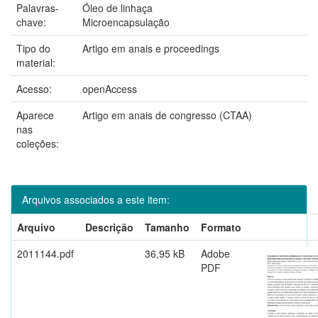
Palavras-
Óleo de linhaça
chave:
Microencapsulação
Tipo do
Artigo em anais e proceedings
material:
Acesso:
openAccess
Aparece
Artigo em anais de congresso (CTAA)
nas
coleções:
Arquivos associados a este item:
Arquivo
Descrição
Tamanho
Formato
2011144.pdf
36,95 kB
Adobe
PDF