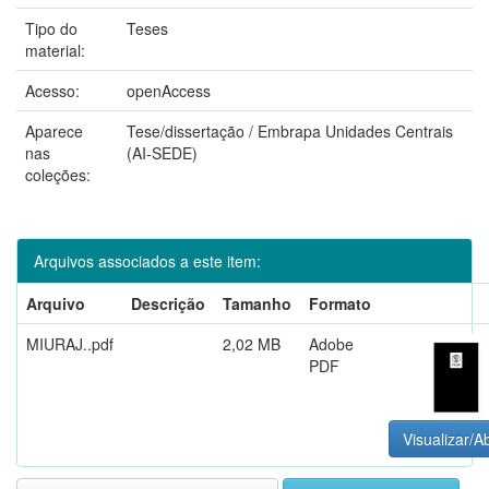
Tipo do
Teses
material:
Acesso:
openAccess
Aparece
Tese/dissertação / Embrapa Unidades Centrais
nas
(AI-SEDE)
coleções:
Arquivos associados a este item:
Arquivo
Descrição
Tamanho
Formato
MIURAJ..pdf
2,02 MB
Adobe
PDF
Visualizar/Ab