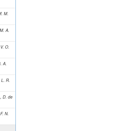
. M.
M. A.
V. O.
. A.
L. R.
, D. de
F. N.