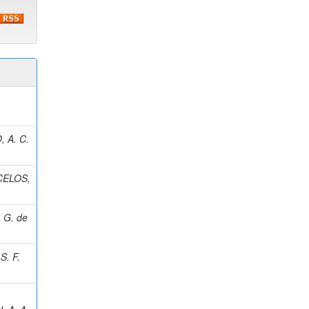
)
 A. C.
ELOS,
 G. de
S. F.