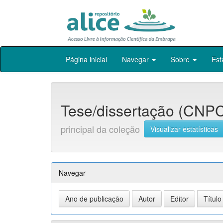
Skip
Página inicial
Navegar
Sobre
Est
navigation
Tese/dissertação (CNPC
principal da coleção
Visualizar estatísticas
Navegar