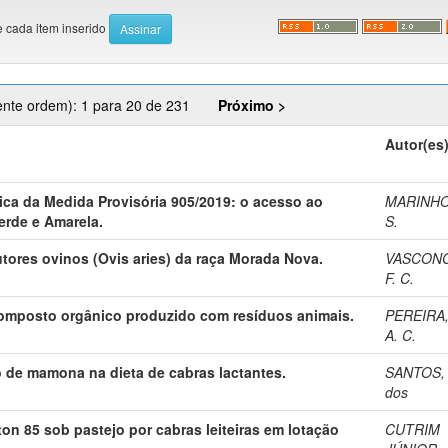
e cada item inserido
ente ordem): 1 para 20 de 231
Próximo >
Autor(es
tica da Medida Provisória 905/2019: o acesso ao
MARINHO,
erde e Amarela.
S.
tores ovinos (Ovis aries) da raça Morada Nova.
VASCONC
F. C.
omposto orgânico produzido com resíduos animais.
PEREIRA,
A. C.
o de mamona na dieta de cabras lactantes.
SANTOS, 
dos
ton 85 sob pastejo por cabras leiteiras em lotação
CUTRIM