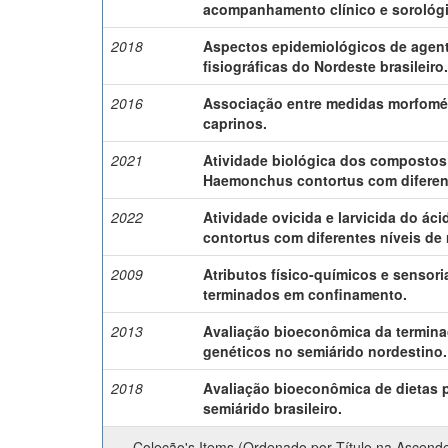
acompanhamento clínico e sorológi
2018
Aspectos epidemiológicos de agente
fisiográficas do Nordeste brasileiro
2016
Associação entre medidas morfométr
caprinos.
2021
Atividade biológica dos compostos 
Haemonchus contortus com diferente
2022
Atividade ovicida e larvicida do á
contortus com diferentes níveis de r
2009
Atributos físico-químicos e sensori
terminados em confinamento.
2013
Avaliação bioeconômica da termina
genéticos no semiárido nordestino.
2018
Avaliação bioeconômica de dietas 
semiárido brasileiro.
Coleção's Items (Ordenado por Título na Ascend