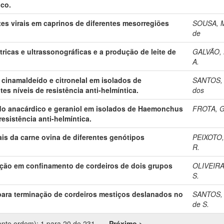
co.
s virais em caprinos de diferentes mesorregiões
SOUSA, M
.
de
icas e ultrassonográficas e a produção de leite de
GALVÃO, 
A.
cinamaldeído e citronelal em isolados de
SANTOS, 
s níveis de resistência anti-helmíntica.
dos
cido anacárdico e geraniol em isolados de Haemonchus
FROTA, G
esistência anti-helmíntica.
ais da carne ovina de diferentes genótipos
PEIXOTO, 
R.
ção em confinamento de cordeiros de dois grupos
OLIVEIRA
S.
para terminação de cordeiros mestiços deslanados no
SANTOS, 
de S.
ente ordem): 1 para 20 de 231
Próximo >