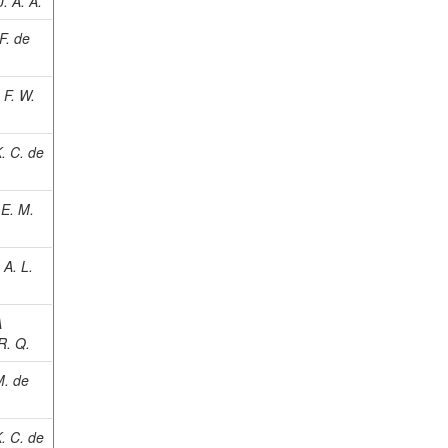
. A. A.
F. de
F. W.
. C. de
E. M.
A. L.
A
R. Q.
. de
. C. de