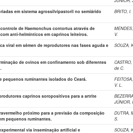
JÚNIOR, J
riadas em sistema agrossilvipastoril no semiárido
BRITO, I. 
 controle de Haemonchus contortus através de
MENDES, 
 com anti-helmínticos em caprinos leiteiros.
V.
ca viral em sêmen de reprodutores nas fases aguda e
SOUZA, K
erminação de ovinos em confinamento sob diferentes
CASTRO, 
.
de C.
 de pequenos ruminantes isolados do Ceará.
FEITOSA, 
V. L.
rodutores caprinos soropositivos para a artrite
BEZERR
JÚNIOR, 
fravermelho próximo para a previsão da composição
DUTRA, M
o em pequenos ruminantes.
S.
experimental via inseminação artificial e
SOUZA, K