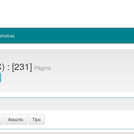
atísticas
) : [231]
Página