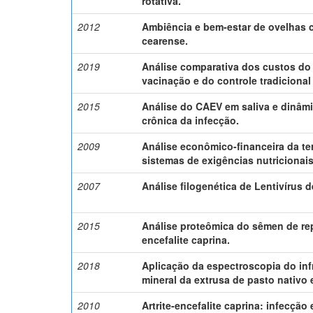
rotativa.
2012
Ambiência e bem-estar de ovelhas c
cearense.
2019
Análise comparativa dos custos do
vacinação e do controle tradicional
2015
Análise do CAEV em saliva e dinâmi
crônica da infecção.
2009
Análise econômico-financeira da t
sistemas de exigências nutricionais
2007
Análise filogenética de Lentivírus
2015
Análise proteômica do sêmen de rep
encefalite caprina.
2018
Aplicação da espectroscopia do in
mineral da extrusa de pasto nativ
2010
Artrite-encefalite caprina: infecção 