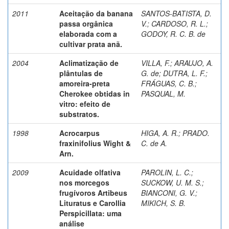
2011
Aceitação da banana
SANTOS-BATISTA, D.
passa orgânica
V.
;
CARDOSO, R. L.
;
elaborada com a
GODOY, R. C. B. de
cultivar prata anã.
2004
Aclimatização de
VILLA, F.
;
ARAUJO, A.
plântulas de
G. de
;
DUTRA, L. F.
;
amoreira-preta
FRÁGUAS, C. B.
;
Cherokee obtidas in
PASQUAL, M.
vitro: efeito de
substratos.
1998
Acrocarpus
HIGA, A. R.
;
PRADO.
fraxinifolius Wight &
C. de A.
Arn.
2009
Acuidade olfativa
PAROLIN, L. C.
;
nos morcegos
SUCKOW, U. M. S.
;
frugívoros Artibeus
BIANCONI, G. V.
;
Lituratus e Carollia
MIKICH, S. B.
Perspicillata: uma
análise