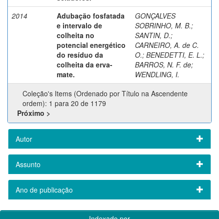
2014
Adubação fosfatada
GONÇALVES
e intervalo de
SOBRINHO, M. B.
;
colheita no
SANTIN, D.
;
potencial energético
CARNEIRO, A. de C.
do resíduo da
O.
;
BENEDETTI, E. L.
;
colheita da erva-
BARROS, N. F. de
;
mate.
WENDLING, I.
Coleção's Items (Ordenado por Título na Ascendente
ordem): 1 para 20 de 1179
Próximo >
Autor
Assunto
Ano de publicação
Indexado por