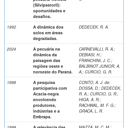
(Silvipastoril):
oportunidades e
desafios.
1992
A dinâmica dos
DEDECEK, R. A.
solos em áreas
degradadas.
2024
A pecuária na
CARNEVALLI, R. A.
;
dinâmica da
DEBIASI, H.
;
paisagem das
FRANCHINI, J. C.
;
regiões oeste e
BALBINOT JUNIOR, A.
noroeste do Paraná.
A.
;
CURCIO, G. R.
1998
A pesquisa
CONTO, A. J. de
;
participativa com
DOSSA, D.
;
DEDECEK,
Acacia-negra
R. A.
;
CURCIO, G. R.
;
envolvendo
HIGA, A. R.
;
produtores,
RACHWAL, M. F. G.
;
indústrias e a
GRACA, L. R.
Embrapa.
1998
A relevância das
MAZZA, M. C. M.
;