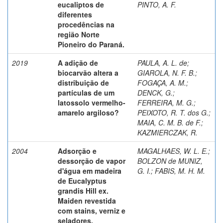
eucaliptos de
PINTO, A. F.
diferentes
procedências na
região Norte
Pioneiro do Paraná.
2019
A adição de
PAULA, A. L. de
;
biocarvão altera a
GIAROLA, N. F. B.
;
distribuição de
FOGAÇA, A. M.
;
partículas de um
DENCK, G.
;
latossolo vermelho-
FERREIRA, M. G.
;
amarelo argiloso?
PEIXOTO, R. T. dos G.
;
MAIA, C. M. B. de F.
;
KAZMIERCZAK, R.
2004
Adsorção e
MAGALHAES, W. L. E.
;
dessorção de vapor
BOLZON de MUNIZ,
d'água em madeira
G. I.
;
FABIS, M. H. M.
de Eucalyptus
grandis Hill ex.
Maiden revestida
com stains, verniz e
seladores.