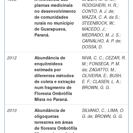
plantas medicinais
RODIGHERI, H. R.
;
no desenvolvimento
CONTO, A. J. de
;
de comunidades
MAZZA, C. A. da S.
;
rurais no município
STEENBOCK, W.
;
de Guarapuava,
MACEDO, J.
;
Paraná.
MEDRADO, M. J. S.
;
CARVALHO, A. P. de
;
DOSSA, D.
2012
Abundância de
NIVA, C. C.
;
CEZAR, R.
enquitreídeos
M.
;
FONSECA, P. M.
estimada por
da
;
ZAGATTO, M.
;
diferentes métodos
OLIVEIRA, E.
;
BUSH,
de coleta e extração
E. F.
;
CLASEN, L. A.
;
num fragmento de
BROWN, G. G.
Floresta Ombrófila
Mista no Paraná.
2010
Abundância de
SILVANO, C.
;
LIMA, O.
oligoquetas
G. de
;
BROWN, G. G.
terrestres em áreas
de floresta Ombrófila