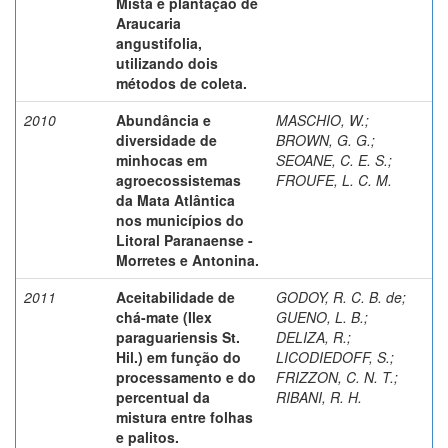
Mista e plantação de
Araucaria
angustifolia,
utilizando dois
métodos de coleta.
2010
Abundância e
MASCHIO, W.
;
diversidade de
BROWN, G. G.
;
minhocas em
SEOANE, C. E. S.
;
agroecossistemas
FROUFE, L. C. M.
da Mata Atlântica
nos municípios do
Litoral Paranaense -
Morretes e Antonina.
2011
Aceitabilidade de
GODOY, R. C. B. de
;
chá-mate (Ilex
GUENO, L. B.
;
paraguariensis St.
DELIZA, R.
;
Hil.) em função do
LICODIEDOFF, S.
;
processamento e do
FRIZZON, C. N. T.
;
percentual da
RIBANI, R. H.
mistura entre folhas
e palitos.