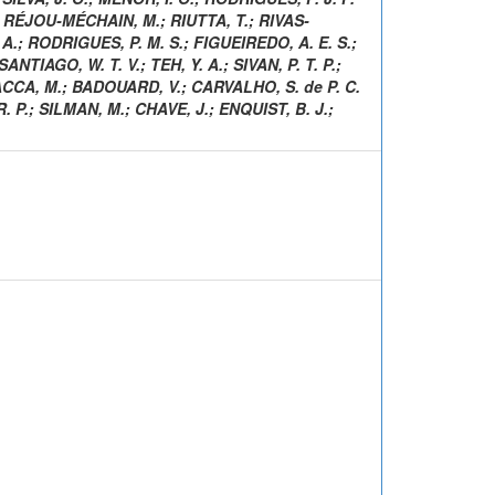
;
RÉJOU-MÉCHAIN, M.
;
RIUTTA, T.
;
RIVAS-
 A.
;
RODRIGUES, P. M. S.
;
FIGUEIREDO, A. E. S.
;
SANTIAGO, W. T. V.
;
TEH, Y. A.
;
SIVAN, P. T. P.
;
CCA, M.
;
BADOUARD, V.
;
CARVALHO, S. de P. C.
. P.
;
SILMAN, M.
;
CHAVE, J.
;
ENQUIST, B. J.
;