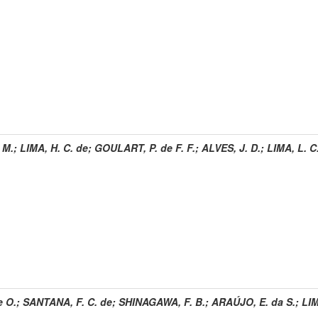
 M.
;
LIMA, H. C. de
;
GOULART, P. de F. F.
;
ALVES, J. D.
;
LIMA, L. C
e O.
;
SANTANA, F. C. de
;
SHINAGAWA, F. B.
;
ARAÚJO, E. da S.
;
LIM