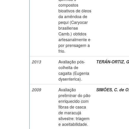
compostos
bioativos de óleos
da amêndoa de
pequi (Caryocar
brasiliense
Camb.) obtidos
artesanalmente e
por prensagem a
frio.
2013
Avaliação pós-
TERÁN-ORTIZ, G.
colheita de
cagaita (Eugenia
dysenterica).
2009
Avaliação
SIMÕES, C. de O
preliminar do pão
enriquecido com
fibras de casca
de maracujá
silvestre: triagem
e aceitabilidade.