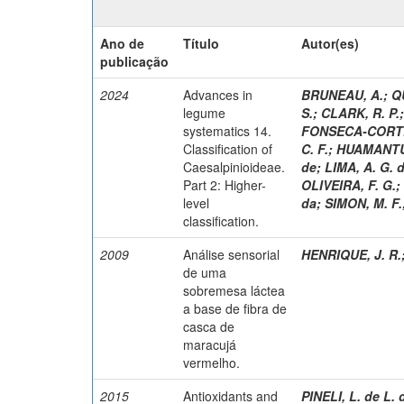
Ano de
Título
Autor(es)
publicação
2024
Advances in
BRUNEAU, A.
;
Q
legume
S.
;
CLARK, R. P.
systematics 14.
FONSECA-CORTÉ
Classification of
C. F.
;
HUAMANTU
Caesalpinioideae.
de
;
LIMA, A. G. 
Part 2: Higher-
OLIVEIRA, F. G.
;
level
da
;
SIMON, M. F.
classification.
2009
Análise sensorial
HENRIQUE, J. R.
de uma
sobremesa láctea
a base de fibra de
casca de
maracujá
vermelho.
2015
Antioxidants and
PINELI, L. de L. 