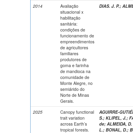
2014
Avaliação
DIAS. J. P.
;
ALME
situacional x
habilitação
sanitária:
condições de
funcionamento de
empreendimentos
de agricultores
familiares
produtores de
goma e farinha
de mandioca na
comunidade de
Monte Alegre, no
semiárido do
Norte de Minas
Gerais.
2025
Canopy functional
AGUIRRE-GUTIÉR
trait variation
S.
;
KLIPEL, J.
;
F
across Earth’s
de
;
ALMEIDA, D. 
tropical forests.
L.
;
BONAL, D.
;
B