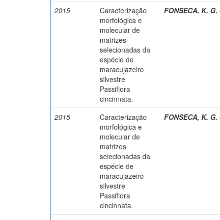
2015
Caracterização
FONSECA, K. G.
morfológica e
molecular de
matrizes
selecionadas da
espécie de
maracujazeiro
silvestre
Passiflora
cincinnata.
2015
Caracterização
FONSECA, K. G.
morfológica e
molecular de
matrizes
selecionadas da
espécie de
maracujazeiro
silvestre
Passiflora
cincinnata.