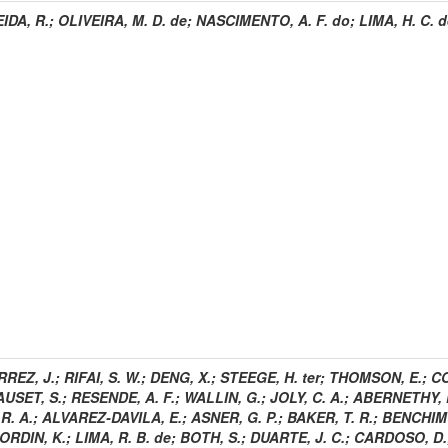
IDA, R.
;
OLIVEIRA, M. D. de
;
NASCIMENTO, A. F. do
;
LIMA, H. C. 
REZ, J.
;
RIFAI, S. W.
;
DENG, X.
;
STEEGE, H. ter
;
THOMSON, E.
;
CO
AUSET, S.
;
RESENDE, A. F.
;
WALLIN, G.
;
JOLY, C. A.
;
ABERNETHY, 
R. A.
;
ALVAREZ-DAVILA, E.
;
ASNER, G. P.
;
BAKER, T. R.
;
BENCHIM
ORDIN, K.
;
LIMA, R. B. de
;
BOTH, S.
;
DUARTE, J. C.
;
CARDOSO, D.