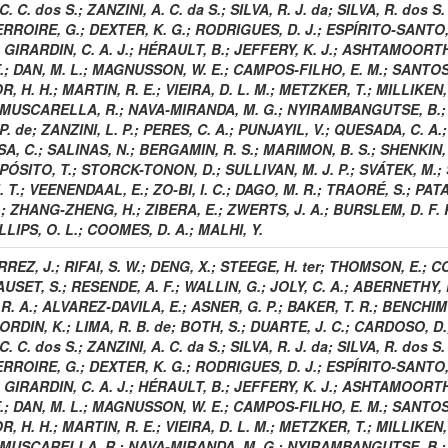
C. C. dos S.
;
ZANZINI, A. C. da S.
;
SILVA, R. J. da
;
SILVA, R. dos S.
RROIRE, G.
;
DEXTER, K. G.
;
RODRIGUES, D. J.
;
ESPÍRITO-SANTO,
;
GIRARDIN, C. A. J.
;
HÉRAULT, B.
;
JEFFERY, K. J.
;
ASHTAMOORTHY
.
;
DAN, M. L.
;
MAGNUSSON, W. E.
;
CAMPOS-FILHO, E. M.
;
SANTOS,
, H. H.
;
MARTIN, R. E.
;
VIEIRA, D. L. M.
;
METZKER, T.
;
MILLIKEN,
MUSCARELLA, R.
;
NAVA-MIRANDA, M. G.
;
NYIRAMBANGUTSE, B.
P. de
;
ZANZINI, L. P.
;
PERES, C. A.
;
PUNJAYIL, V.
;
QUESADA, C. A.
A, C.
;
SALINAS, N.
;
BERGAMIN, R. S.
;
MARIMON, B. S.
;
SHENKIN,
PÓSITO, T.
;
STORCK-TONON, D.
;
SULLIVAN, M. J. P.
;
SVÁTEK, M.
;
 T.
;
VEENENDAAL, E.
;
ZO-BI, I. C.
;
DAGO, M. R.
;
TRAORÉ, S.
;
PATA
.
;
ZHANG-ZHENG, H.
;
ZIBERA, E.
;
ZWERTS, J. A.
;
BURSLEM, D. F. R
LLIPS, O. L.
;
COOMES, D. A.
;
MALHI, Y.
REZ, J.
;
RIFAI, S. W.
;
DENG, X.
;
STEEGE, H. ter
;
THOMSON, E.
;
CO
AUSET, S.
;
RESENDE, A. F.
;
WALLIN, G.
;
JOLY, C. A.
;
ABERNETHY, 
R. A.
;
ALVAREZ-DAVILA, E.
;
ASNER, G. P.
;
BAKER, T. R.
;
BENCHIM
ORDIN, K.
;
LIMA, R. B. de
;
BOTH, S.
;
DUARTE, J. C.
;
CARDOSO, D.
C. C. dos S.
;
ZANZINI, A. C. da S.
;
SILVA, R. J. da
;
SILVA, R. dos S.
RROIRE, G.
;
DEXTER, K. G.
;
RODRIGUES, D. J.
;
ESPÍRITO-SANTO,
;
GIRARDIN, C. A. J.
;
HÉRAULT, B.
;
JEFFERY, K. J.
;
ASHTAMOORTHY
.
;
DAN, M. L.
;
MAGNUSSON, W. E.
;
CAMPOS-FILHO, E. M.
;
SANTOS,
, H. H.
;
MARTIN, R. E.
;
VIEIRA, D. L. M.
;
METZKER, T.
;
MILLIKEN,
MUSCARELLA, R.
;
NAVA-MIRANDA, M. G.
;
NYIRAMBANGUTSE, B.