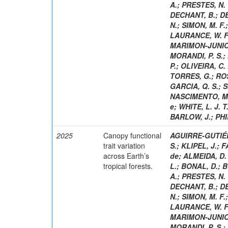
A.
;
PRESTES, N. 
DECHANT, B.
;
DE
N.
;
SIMON, M. F.
LAURANCE, W. F
MARIMON-JUNIOR
MORANDI, P. S.
;
P.
;
OLIVEIRA, C. 
TORRES, G.
;
ROS
GARCIA, Q. S.
;
S
NASCIMENTO, M.
e
;
WHITE, L. J. T
BARLOW, J.
;
PHI
2025
Canopy functional
AGUIRRE-GUTIÉR
trait variation
S.
;
KLIPEL, J.
;
F
across Earth’s
de
;
ALMEIDA, D. 
tropical forests.
L.
;
BONAL, D.
;
B
A.
;
PRESTES, N. 
DECHANT, B.
;
DE
N.
;
SIMON, M. F.
LAURANCE, W. F
MARIMON-JUNIOR
MORANDI, P. S.
;