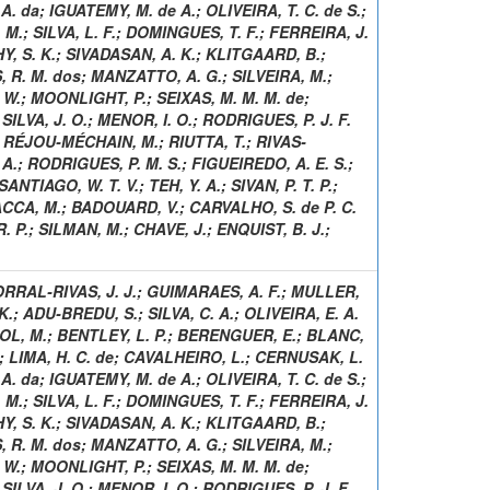
 A. da
;
IGUATEMY, M. de A.
;
OLIVEIRA, T. C. de S.
;
 M.
;
SILVA, L. F.
;
DOMINGUES, T. F.
;
FERREIRA, J.
, S. K.
;
SIVADASAN, A. K.
;
KLITGAARD, B.
;
 R. M. dos
;
MANZATTO, A. G.
;
SILVEIRA, M.
;
 W.
;
MOONLIGHT, P.
;
SEIXAS, M. M. M. de
;
;
SILVA, J. O.
;
MENOR, I. O.
;
RODRIGUES, P. J. F.
;
RÉJOU-MÉCHAIN, M.
;
RIUTTA, T.
;
RIVAS-
 A.
;
RODRIGUES, P. M. S.
;
FIGUEIREDO, A. E. S.
;
SANTIAGO, W. T. V.
;
TEH, Y. A.
;
SIVAN, P. T. P.
;
CCA, M.
;
BADOUARD, V.
;
CARVALHO, S. de P. C.
. P.
;
SILMAN, M.
;
CHAVE, J.
;
ENQUIST, B. J.
;
RRAL-RIVAS, J. J.
;
GUIMARAES, A. F.
;
MULLER,
K.
;
ADU-BREDU, S.
;
SILVA, C. A.
;
OLIVEIRA, E. A.
OL, M.
;
BENTLEY, L. P.
;
BERENGUER, E.
;
BLANC,
;
LIMA, H. C. de
;
CAVALHEIRO, L.
;
CERNUSAK, L.
 A. da
;
IGUATEMY, M. de A.
;
OLIVEIRA, T. C. de S.
;
 M.
;
SILVA, L. F.
;
DOMINGUES, T. F.
;
FERREIRA, J.
, S. K.
;
SIVADASAN, A. K.
;
KLITGAARD, B.
;
 R. M. dos
;
MANZATTO, A. G.
;
SILVEIRA, M.
;
 W.
;
MOONLIGHT, P.
;
SEIXAS, M. M. M. de
;
;
SILVA, J. O.
;
MENOR, I. O.
;
RODRIGUES, P. J. F.