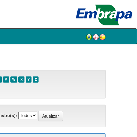
V
W
X
Y
Z
istro(s):