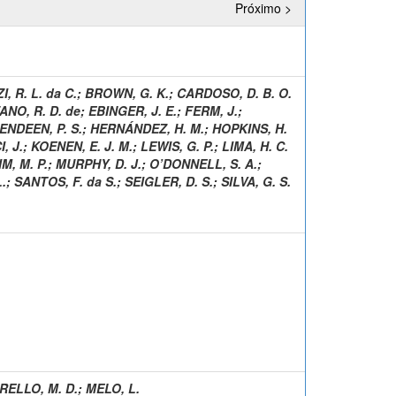
Próximo >
 R. L. da C.
;
BROWN, G. K.
;
CARDOSO, D. B. O.
ANO, R. D. de
;
EBINGER, J. E.
;
FERM, J.
;
ENDEEN, P. S.
;
HERNÁNDEZ, H. M.
;
HOPKINS, H.
, J.
;
KOENEN, E. J. M.
;
LEWIS, G. P.
;
LIMA, H. C.
M, M. P.
;
MURPHY, D. J.
;
O’DONNELL, S. A.
;
L.
;
SANTOS, F. da S.
;
SEIGLER, D. S.
;
SILVA, G. S.
RELLO, M. D.
;
MELO, L.