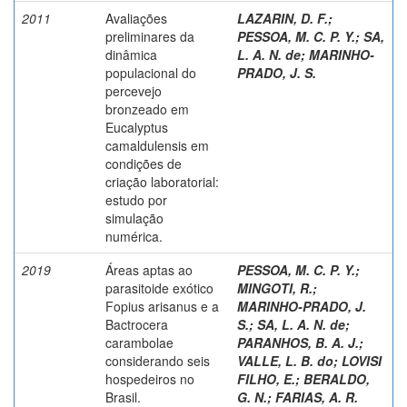
2011
Avaliações
LAZARIN, D. F.
;
preliminares da
PESSOA, M. C. P. Y.
;
SA,
dinâmica
L. A. N. de
;
MARINHO-
populacional do
PRADO, J. S.
percevejo
bronzeado em
Eucalyptus
camaldulensis em
condições de
criação laboratorial:
estudo por
simulação
numérica.
2019
Áreas aptas ao
PESSOA, M. C. P. Y.
;
parasitoide exótico
MINGOTI, R.
;
Fopius arisanus e a
MARINHO-PRADO, J.
Bactrocera
S.
;
SA, L. A. N. de
;
carambolae
PARANHOS, B. A. J.
;
considerando seis
VALLE, L. B. do
;
LOVISI
hospedeiros no
FILHO, E.
;
BERALDO,
Brasil.
G. N.
;
FARIAS, A. R.