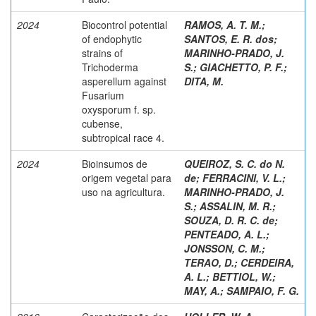
2024
Biocontrol potential
RAMOS, A. T. M.
;
of endophytic
SANTOS, E. R. dos
;
strains of
MARINHO-PRADO, J.
Trichoderma
S.
;
GIACHETTO, P. F.
;
asperellum against
DITA, M.
Fusarium
oxysporum f. sp.
cubense,
subtropical race 4.
2024
Bioinsumos de
QUEIROZ, S. C. do N.
origem vegetal para
de
;
FERRACINI, V. L.
;
uso na agricultura.
MARINHO-PRADO, J.
S.
;
ASSALIN, M. R.
;
SOUZA, D. R. C. de
;
PENTEADO, A. L.
;
JONSSON, C. M.
;
TERAO, D.
;
CERDEIRA,
A. L.
;
BETTIOL, W.
;
MAY, A.
;
SAMPAIO, F. G.