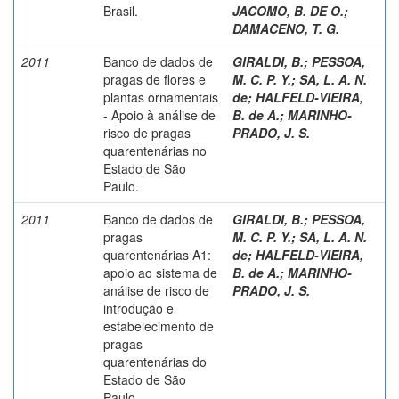
Brasil.
JACOMO, B. DE O.
;
DAMACENO, T. G.
2011
Banco de dados de
GIRALDI, B.
;
PESSOA,
pragas de flores e
M. C. P. Y.
;
SA, L. A. N.
plantas ornamentais
de
;
HALFELD-VIEIRA,
- Apoio à análise de
B. de A.
;
MARINHO-
risco de pragas
PRADO, J. S.
quarentenárias no
Estado de São
Paulo.
2011
Banco de dados de
GIRALDI, B.
;
PESSOA,
pragas
M. C. P. Y.
;
SA, L. A. N.
quarentenárias A1:
de
;
HALFELD-VIEIRA,
apoio ao sistema de
B. de A.
;
MARINHO-
análise de risco de
PRADO, J. S.
introdução e
estabelecimento de
pragas
quarentenárias do
Estado de São
Paulo.