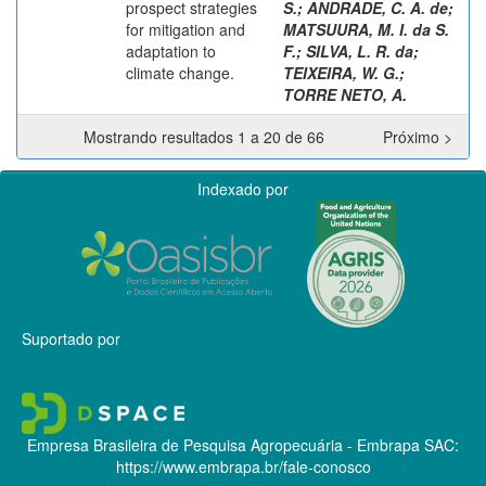
prospect strategies
S.
;
ANDRADE, C. A. de
;
for mitigation and
MATSUURA, M. I. da S.
adaptation to
F.
;
SILVA, L. R. da
;
climate change.
TEIXEIRA, W. G.
;
TORRE NETO, A.
Mostrando resultados 1 a 20 de 66
Próximo >
Indexado por
Suportado por
Empresa Brasileira de Pesquisa Agropecuária - Embrapa
SAC:
https://www.embrapa.br/fale-conosco