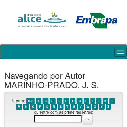
Skip
navigation
Navegando por Autor
MARINHO-PRADO, J. S.
Ir para:
0-9
A
B
C
D
E
F
G
H
I
J
K
L
M
N
O
P
Q
R
S
T
U
V
W
X
Y
Z
ou entre com as primeiras letras: