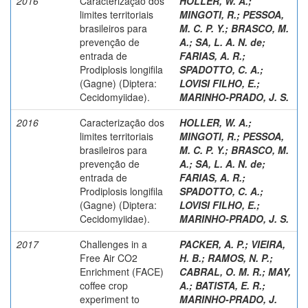
2016
Caracterização dos
HOLLER, W. A.
;
limites territoriais
MINGOTI, R.
;
PESSOA,
brasileiros para
M. C. P. Y.
;
BRASCO, M.
prevenção de
A.
;
SA, L. A. N. de
;
entrada de
FARIAS, A. R.
;
Prodiplosis longifila
SPADOTTO, C. A.
;
(Gagne) (Diptera:
LOVISI FILHO, E.
;
Cecidomyiidae).
MARINHO-PRADO, J. S.
2016
Caracterização dos
HOLLER, W. A.
;
limites territoriais
MINGOTI, R.
;
PESSOA,
brasileiros para
M. C. P. Y.
;
BRASCO, M.
prevenção de
A.
;
SA, L. A. N. de
;
entrada de
FARIAS, A. R.
;
Prodiplosis longifila
SPADOTTO, C. A.
;
(Gagne) (Diptera:
LOVISI FILHO, E.
;
Cecidomyiidae).
MARINHO-PRADO, J. S.
2017
Challenges in a
PACKER, A. P.
;
VIEIRA,
Free Air CO2
H. B.
;
RAMOS, N. P.
;
Enrichment (FACE)
CABRAL, O. M. R.
;
MAY,
coffee crop
A.
;
BATISTA, E. R.
;
experiment to
MARINHO-PRADO, J.