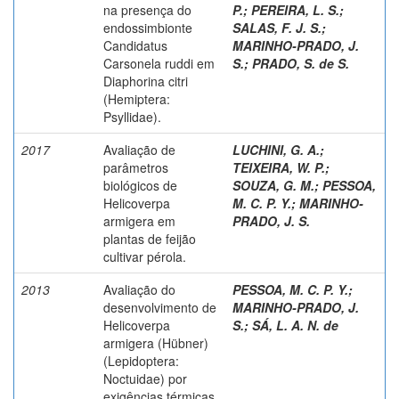
na presença do
P.
;
PEREIRA, L. S.
;
endossimbionte
SALAS, F. J. S.
;
Candidatus
MARINHO-PRADO, J.
Carsonela ruddi em
S.
;
PRADO, S. de S.
Diaphorina citri
(Hemiptera:
Psyllidae).
2017
Avaliação de
LUCHINI, G. A.
;
parâmetros
TEIXEIRA, W. P.
;
biológicos de
SOUZA, G. M.
;
PESSOA,
Helicoverpa
M. C. P. Y.
;
MARINHO-
armigera em
PRADO, J. S.
plantas de feijão
cultivar pérola.
2013
Avaliação do
PESSOA, M. C. P. Y.
;
desenvolvimento de
MARINHO-PRADO, J.
Helicoverpa
S.
;
SÁ, L. A. N. de
armigera (Hübner)
(Lepidoptera:
Noctuidae) por
exigências térmicas