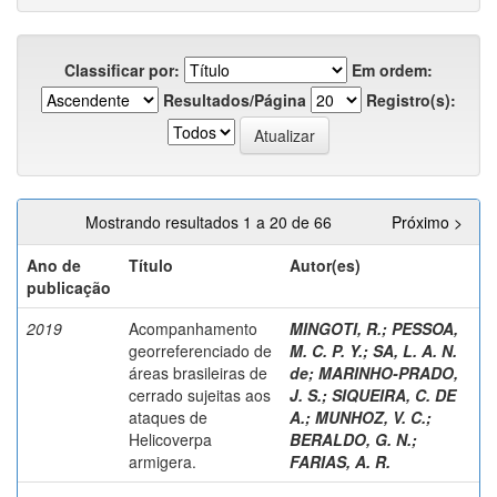
Classificar por:
Em ordem:
Resultados/Página
Registro(s):
Mostrando resultados 1 a 20 de 66
Próximo >
Ano de
Título
Autor(es)
publicação
2019
Acompanhamento
MINGOTI, R.
;
PESSOA,
georreferenciado de
M. C. P. Y.
;
SA, L. A. N.
áreas brasileiras de
de
;
MARINHO-PRADO,
cerrado sujeitas aos
J. S.
;
SIQUEIRA, C. DE
ataques de
A.
;
MUNHOZ, V. C.
;
Helicoverpa
BERALDO, G. N.
;
armigera.
FARIAS, A. R.