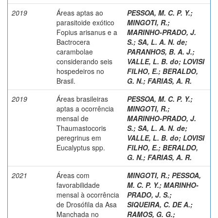
2019
Áreas aptas ao
PESSOA, M. C. P. Y.
;
parasitoide exótico
MINGOTI, R.
;
Fopius arisanus e a
MARINHO-PRADO, J.
Bactrocera
S.
;
SA, L. A. N. de
;
carambolae
PARANHOS, B. A. J.
;
considerando seis
VALLE, L. B. do
;
LOVISI
hospedeiros no
FILHO, E.
;
BERALDO,
Brasil.
G. N.
;
FARIAS, A. R.
2019
Áreas brasileiras
PESSOA, M. C. P. Y.
;
aptas a ocorrência
MINGOTI, R.
;
mensal de
MARINHO-PRADO, J.
Thaumastocoris
S.
;
SA, L. A. N. de
;
peregrinus em
VALLE, L. B. do
;
LOVISI
Eucalyptus spp.
FILHO, E.
;
BERALDO,
G. N.
;
FARIAS, A. R.
2021
Áreas com
MINGOTI, R.
;
PESSOA,
favorabilidade
M. C. P. Y.
;
MARINHO-
mensal à ocorrência
PRADO, J. S.
;
de Drosófila da Asa
SIQUEIRA, C. DE A.
;
Manchada no
RAMOS, G. G.
;