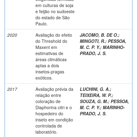
em culturas de soja
e feijão no sudoeste
do estado de São
Paulo.
2020
Avaliação do efeito
JACOMO, B. DE O.
;
do Threshold do
MINGOTI, R.
;
PESSOA,
Maxent em
M. C. P. Y.
;
MARINHO-
estimativas de
PRADO, J. S.
áreas climáticas
aptas a dois
insetos-pragas
exóticos.
2017
Avaliação prévia da
LUCHINI, G. A.
;
relação entre
TEIXEIRA, W. P.
;
coloração de
SOUZA, G. M.
;
PESSOA,
Diaphorina citri e o
M. C. P. Y.
;
MARINHO-
hospedeiro do
PRADO, J. S.
inseto em condição
controlada de
laboratório.