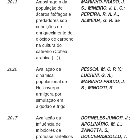
2013
Amostragem da
MARINHO-PRADO, J.
população de
S.
;
MINEIRO, J. L. C.
;
ácaros fitófagos e
PEREIRA, R. A. A.
;
predadores sob
ALMEIDA, G. R. de
condições de
enriquecimento de
dióxido de carbono
na cultura do
cafeeiro (Coffea
arabica (L.)).
2020
Avaliação da
PESSOA, M. C. P. Y.
;
dinâmica
LUCHINI, G. A.
;
populacional de
MARINHO-PRADO, J.
Helicoverpa
S.
;
MINGOTI, R.
armigera por
simulação em
algodão e trigo.
2017
Avaliação da
DORNELES JUNIOR, J.
;
influência de
APOLINÁRIO, M. L.
;
inibidores de
ZANOTTA, S.
;
protease sintéticos
DOLCEMASCOLLO, T.