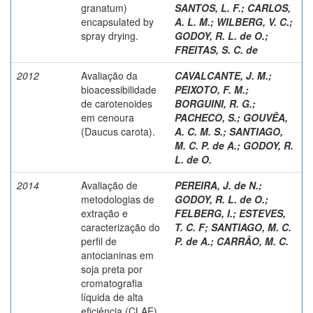
granatum)
SANTOS, L. F.
;
CARLOS,
encapsulated by
A. L. M.
;
WILBERG, V. C.
;
spray drying.
GODOY, R. L. de O.
;
FREITAS, S. C. de
2012
Avaliação da
CAVALCANTE, J. M.
;
bioacessibilidade
PEIXOTO, F. M.
;
de carotenoides
BORGUINI, R. G.
;
em cenoura
PACHECO, S.
;
GOUVÊA,
(Daucus carota).
A. C. M. S.
;
SANTIAGO,
M. C. P. de A.
;
GODOY, R.
L. de O.
2014
Avaliação de
PEREIRA, J. de N.
;
metodologias de
GODOY, R. L. de O.
;
extração e
FELBERG, I.
;
ESTEVES,
caracterização do
T. C. F
;
SANTIAGO, M. C.
perfil de
P. de A.
;
CARRÃO, M. C.
antocianinas em
soja preta por
cromatografia
líquida de alta
eficiência (CLAE)