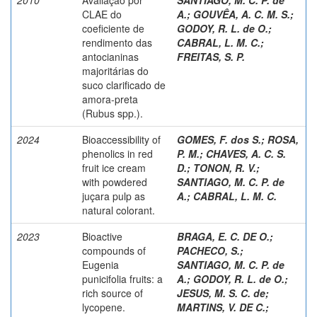
CLAE do
A.
;
GOUVÊA, A. C. M. S.
;
coeficiente de
GODOY, R. L. de O.
;
rendimento das
CABRAL, L. M. C.
;
antocianinas
FREITAS, S. P.
majoritárias do
suco clarificado de
amora-preta
(Rubus spp.).
2024
Bioaccessibility of
GOMES, F. dos S.
;
ROSA,
phenolics in red
P. M.
;
CHAVES, A. C. S.
fruit ice cream
D.
;
TONON, R. V.
;
with powdered
SANTIAGO, M. C. P. de
juçara pulp as
A.
;
CABRAL, L. M. C.
natural colorant.
2023
Bioactive
BRAGA, E. C. DE O.
;
compounds of
PACHECO, S.
;
Eugenia
SANTIAGO, M. C. P. de
punicifolia fruits: a
A.
;
GODOY, R. L. de O.
;
rich source of
JESUS, M. S. C. de
;
lycopene.
MARTINS, V. DE C.
;