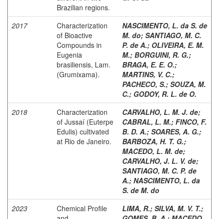
Brazilian regions.
2017
Characterization
NASCIMENTO, L. da S. de
of Bioactive
M. do
;
SANTIAGO, M. C.
Compounds in
P. de A.
;
OLIVEIRA, E. M.
Eugenia
M.
;
BORGUINI, R. G.
;
brasiliensis, Lam.
BRAGA, E. E. O.
;
(Grumixama).
MARTINS, V. C.
;
PACHECO, S.
;
SOUZA, M.
C.
;
GODOY, R. L. de O.
2018
Characterization
CARVALHO, L. M. J. de
;
of Jussaí (Euterpe
CABRAL, L. M.
;
FINCO, F.
Edulis) cultivated
B. D. A.
;
SOARES, A. G.
;
at Rio de Janeiro.
BARBOZA, H. T. G.
;
MACEDO, L. M. de
;
CARVALHO, J. L. V. de
;
SANTIAGO, M. C. P. de
A.
;
NASCIMENTO, L. da
S. de M. do
2023
Chemical Profile
LIMA, R.
;
SILVA, M. V. T.
;
and
GOMES, B. A.
;
MACEDO,