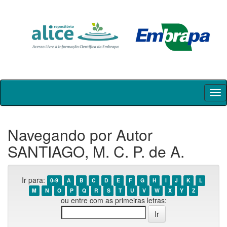
Skip
navigation
Navegando por Autor
SANTIAGO, M. C. P. de A.
Ir para:
0-9
A
B
C
D
E
F
G
H
I
J
K
L
M
N
O
P
Q
R
S
T
U
V
W
X
Y
Z
ou entre com as primeiras letras: