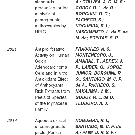
standards
A.
;
GOUVÊA, A. C. M. S.
;
production for the
GODOY, R. L. de O.
;
analysis of
BORGUINI, R. G.
;
pomegranate
PACHECO, S.
;
anthocyanins by
NOGUEIRA, R. I.
;
HPLC.
NASCIMENTO, L. da S. de
M. do
;
FREITAS, S. P.
2021
Antiproliferative
FRAUCHES, N. S.
;
Activity on Human
MONTENEGRO, J.
;
Colon
AMARAL, T.
;
ABREU, J.
Adenocarcinoma
P.
;
LAIBER, G.
;
JORGE
Cells and In Vitro
JUNIOR
;
BORGUINI, R.
Antioxidant Effect
G.
;
SANTIAGO, M. C. P.
of Anthocyanin-
de A.
;
PACHECO, S.
;
Rich Extracts from
NAKAJIMA, V. M.
;
Peels of Species
GODOY, R. L. de O.
;
of the Myrtaceae
TEODORO, A. J.
Family.
2014
Aqueous extract
NOGUEIRA, R. I.
;
of pomegranate
SANTIAGO, M. C. P. de
peels (Punica
A.
;
PAIM, D. R. S. F.
;