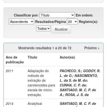
Classificar por:
Em ordem:
Resultados/Página
Registro(s):
Mostrando resultados 1 a 20 de 72
Próximo >
Ano de
Título
Autor(es)
publicação
2011
Adaptação do
PACHECO, S.
;
GODOY, R.
método de
L. de O.
;
NASCIMENTO,
extração de
L. da S. de M. do
;
carotenoides para
CUNHA, C. P. da
;
escala de micro-
SANTIAGO, M. C. P. de
extração.
A.
;
ROSA, J. S. da
2014
Analytical
SANTIAGO, M. C. P. de