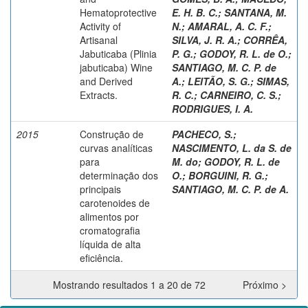
Hematoprotective
E. H. B. C.
;
SANTANA, M.
Activity of
N.
;
AMARAL, A. C. F.
;
Artisanal
SILVA, J. R. A.
;
CORRÊA,
Jabuticaba (Plinia
P. G.
;
GODOY, R. L. de O.
;
jabuticaba) Wine
SANTIAGO, M. C. P. de
and Derived
A.
;
LEITÃO, S. G.
;
SIMAS,
Extracts.
R. C.
;
CARNEIRO, C. S.
;
RODRIGUES, I. A.
2015
Construção de
PACHECO, S.
;
curvas analíticas
NASCIMENTO, L. da S. de
para
M. do
;
GODOY, R. L. de
determinação dos
O.
;
BORGUINI, R. G.
;
principais
SANTIAGO, M. C. P. de A.
carotenoides de
alimentos por
cromatografia
líquida de alta
eficiência.
Mostrando resultados 1 a 20 de 72
Próximo >