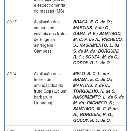
e espectrometria
de massas (MS).
2017
Avaliação dos
BRAGA, E. C. de O.
;
compostos
MARTINS, V. de C.
;
voláteis dos frutos
GAMA, P. E.
;
SANTIAGO,
de Eugenia
M. C. P. de A.
;
PACHECO,
astringens
S.
;
NASCIMENTO, L. da
Cambess.
S. de M. do
;
BORGUINI,
R. G.
;
SOUZA, M. da C.
;
GODOY, R. L. de O.
2014
Avaliação dos
MELO, B. C. L. de
;
teores de
BRAGA, E. C. de O.
;
aminoácidos do
MARTINS, V. de C.
;
fruto Goji (Lycium
TORQUILHO, H. de S.
;
barbarum
NASCIMENTO, L. da S. de
Linnaeus).
M. do
;
PACHECO, S.
;
SANTIAGO, M. C. P. de
A.
;
BORGUINI, R. G.
;
GODOY, R. L. de O.
2010
Avaliação por
SANTIAGO, M. C. P. de