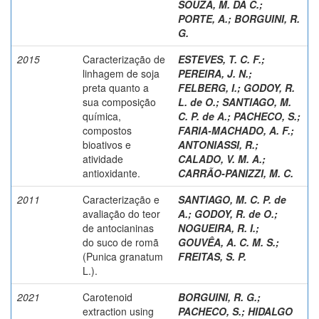
SOUZA, M. DA C.
;
PORTE, A.
;
BORGUINI, R.
G.
2015
Caracterização de
ESTEVES, T. C. F.
;
linhagem de soja
PEREIRA, J. N.
;
preta quanto a
FELBERG, I.
;
GODOY, R.
sua composição
L. de O.
;
SANTIAGO, M.
química,
C. P. de A.
;
PACHECO, S.
;
compostos
FARIA-MACHADO, A. F.
;
bioativos e
ANTONIASSI, R.
;
atividade
CALADO, V. M. A.
;
antioxidante.
CARRÃO-PANIZZI, M. C.
2011
Caracterização e
SANTIAGO, M. C. P. de
avaliação do teor
A.
;
GODOY, R. de O.
;
de antocianinas
NOGUEIRA, R. I.
;
do suco de romã
GOUVÊA, A. C. M. S.
;
(Punica granatum
FREITAS, S. P.
L.).
2021
Carotenoid
BORGUINI, R. G.
;
extraction using
PACHECO, S.
;
HIDALGO