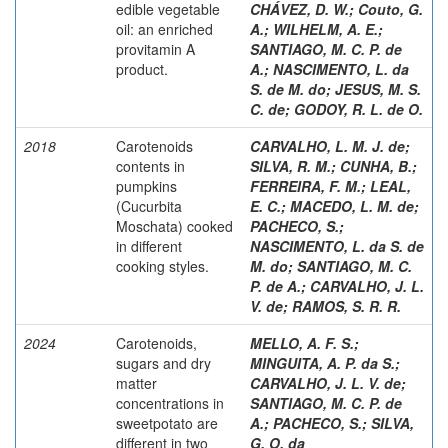
edible vegetable
CHÁVEZ, D. W.
;
Couto, G.
oil: an enriched
A.
;
WILHELM, A. E.
;
provitamin A
SANTIAGO, M. C. P. de
product.
A.
;
NASCIMENTO, L. da
S. de M. do
;
JESUS, M. S.
C. de
;
GODOY, R. L. de O.
2018
Carotenoids
CARVALHO, L. M. J. de
;
contents in
SILVA, R. M.
;
CUNHA, B.
;
pumpkins
FERREIRA, F. M.
;
LEAL,
(Cucurbita
E. C.
;
MACEDO, L. M. de
;
Moschata) cooked
PACHECO, S.
;
in different
NASCIMENTO, L. da S. de
cooking styles.
M. do
;
SANTIAGO, M. C.
P. de A.
;
CARVALHO, J. L.
V. de
;
RAMOS, S. R. R.
2024
Carotenoids,
MELLO, A. F. S.
;
sugars and dry
MINGUITA, A. P. da S.
;
matter
CARVALHO, J. L. V. de
;
concentrations in
SANTIAGO, M. C. P. de
sweetpotato are
A.
;
PACHECO, S.
;
SILVA,
different in two
G. O. da