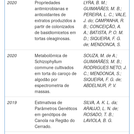
2020
Propriedades
LYRA, B. M.
;
antimicrobianas e
GUIMARÃES, M. B.
;
antioxidantes de
PEREIRA, L. C.
;
VALE,
extratos produzidos a
J. do
;
CAMPANHA, R.
partir de colonizados
B.
;
CONCEIÇÃO, A.
de basidiomicetos em
A.
;
BATISTA, P. O. M.
tortas oleaginosas.
D.
;
SIQUEIRA, F. G.
de
;
MENDONCA, S.
2020
Metabolômica de
SOUZA, M. de A.
;
Schizophyllum
GUIMARÃES, M. B.
;
commune cultivados
RODRIGUES NETO, J.
em torta do caroço de
C.
;
MENDONCA, S.
;
algodão por
SIQUEIRA, F. G. de
;
espectrometria de
ABDELNUR, P. V.
massas.
2019
Estimativas de
SILVA, A. K. L. da
;
Parâmetros Genéticos
ARAUJO, L. N. de
;
em genótipos de
ROSADO, T. B.
;
Canola na Região do
LAVIOLA, B. G.
Cerrado.