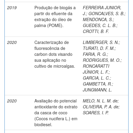
2019
Produção de biogás a
FERREIRA JUNIOR,
partir do efluente da
J.
;
GONCALVES, S. B.
;
extração do óleo de
MENDONCA, S.
;
palma (POME).
GUEDES, C. L. B.
;
CROTTI, B. F.
2020
Caracterização de
LIMBERGER, S. N.
;
fluorescência de
TURATI, D. F. M.
;
carbon dots visando
FARIA, R. G.
;
sua aplicação no
RODRIGUES, M. O.
;
cultivo de microalgas.
RONCARATTI
JÚNIOR, L. F.
;
GARCIA, L. C.
;
GAMBETTA, R.
;
JUNGMANN, L.
2020
Avaliação do potencial
MELO, N. L. M. de
;
antioxidante do extrato
OLIVEIRA, P. A. de
;
da casca de coco
SOARES, I. P.
(Cocos nucifera L.) em
biodiesel.