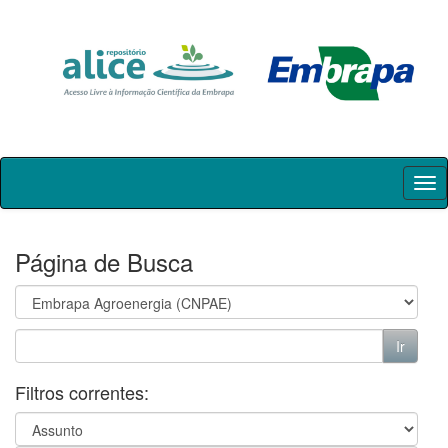
Skip
navigation
Página de Busca
Filtros correntes: