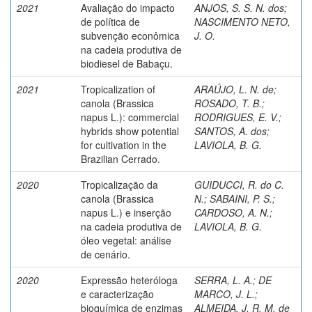
2021
Avaliação do impacto
ANJOS, S. S. N. dos
;
de política de
NASCIMENTO NETO,
subvenção econômica
J. O.
na cadeia produtiva de
biodiesel de Babaçu.
2021
Tropicalization of
ARAÚJO, L. N. de
;
canola (Brassica
ROSADO, T. B.
;
napus L.): commercial
RODRIGUES, E. V.
;
hybrids show potential
SANTOS, A. dos
;
for cultivation in the
LAVIOLA, B. G.
Brazilian Cerrado.
2020
Tropicalização da
GUIDUCCI, R. do C.
canola (Brassica
N.
;
SABAINI, P. S.
;
napus L.) e inserção
CARDOSO, A. N.
;
na cadeia produtiva de
LAVIOLA, B. G.
óleo vegetal: análise
de cenário.
2020
Expressão heteróloga
SERRA, L. A.
;
DE
e caracterização
MARCO, J. L.
;
bioquímica de enzimas
ALMEIDA, J. R. M. de