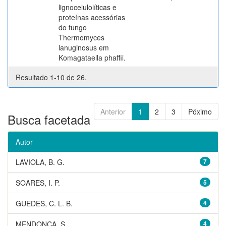
lignocelulolíticas e
proteínas acessórias
do fungo
Thermomyces
lanuginosus em
Komagataella phaffii.
Resultado 1-10 de 26.
Anterior
1
2
3
Póximo
Busca facetada
Autor
LAVIOLA, B. G.
7
SOARES, I. P.
5
GUEDES, C. L. B.
4
MENDONCA, S.
4