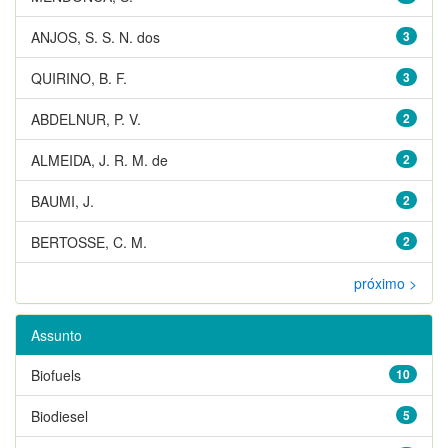
ANJOS, S. S. N. dos
3
QUIRINO, B. F.
3
ABDELNUR, P. V.
2
ALMEIDA, J. R. M. de
2
BAUMI, J.
2
BERTOSSE, C. M.
2
próximo >
Assunto
Biofuels
10
Biodiesel
5