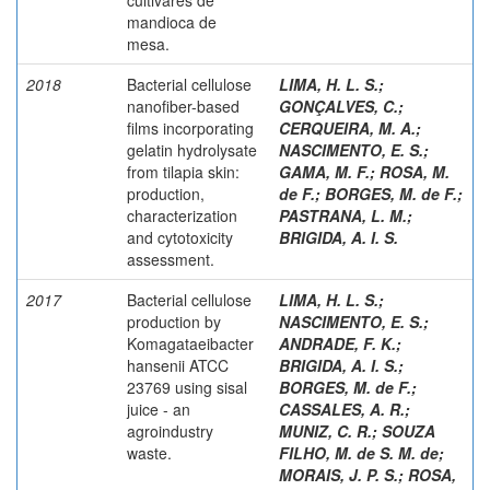
mandioca de
mesa.
2018
Bacterial cellulose
LIMA, H. L. S.
;
nanofiber-based
GONÇALVES, C.
;
films incorporating
CERQUEIRA, M. A.
;
gelatin hydrolysate
NASCIMENTO, E. S.
;
from tilapia skin:
GAMA, M. F.
;
ROSA, M.
production,
de F.
;
BORGES, M. de F.
;
characterization
PASTRANA, L. M.
;
and cytotoxicity
BRIGIDA, A. I. S.
assessment.
2017
Bacterial cellulose
LIMA, H. L. S.
;
production by
NASCIMENTO, E. S.
;
Komagataeibacter
ANDRADE, F. K.
;
hansenii ATCC
BRIGIDA, A. I. S.
;
23769 using sisal
BORGES, M. de F.
;
juice - an
CASSALES, A. R.
;
agroindustry
MUNIZ, C. R.
;
SOUZA
waste.
FILHO, M. de S. M. de
;
MORAIS, J. P. S.
;
ROSA,