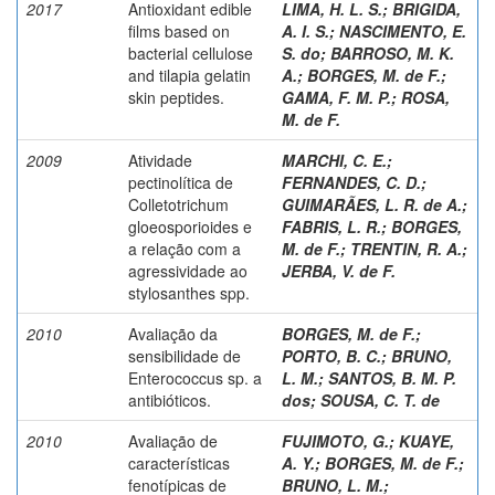
2017
Antioxidant edible
LIMA, H. L. S.
;
BRIGIDA,
films based on
A. I. S.
;
NASCIMENTO, E.
bacterial cellulose
S. do
;
BARROSO, M. K.
and tilapia gelatin
A.
;
BORGES, M. de F.
;
skin peptides.
GAMA, F. M. P.
;
ROSA,
M. de F.
2009
Atividade
MARCHI, C. E.
;
pectinolítica de
FERNANDES, C. D.
;
Colletotrichum
GUIMARÃES, L. R. de A.
;
gloeosporioides e
FABRIS, L. R.
;
BORGES,
a relação com a
M. de F.
;
TRENTIN, R. A.
;
agressividade ao
JERBA, V. de F.
stylosanthes spp.
2010
Avaliação da
BORGES, M. de F.
;
sensibilidade de
PORTO, B. C.
;
BRUNO,
Enterococcus sp. a
L. M.
;
SANTOS, B. M. P.
antibióticos.
dos
;
SOUSA, C. T. de
2010
Avaliação de
FUJIMOTO, G.
;
KUAYE,
características
A. Y.
;
BORGES, M. de F.
;
fenotípicas de
BRUNO, L. M.
;