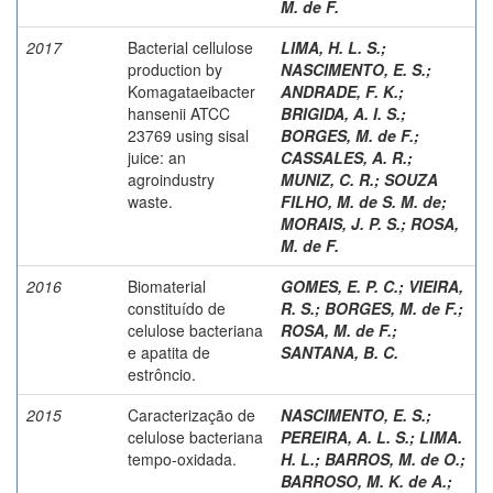
M. de F.
2017
Bacterial cellulose
LIMA, H. L. S.
;
production by
NASCIMENTO, E. S.
;
Komagataeibacter
ANDRADE, F. K.
;
hansenii ATCC
BRIGIDA, A. I. S.
;
23769 using sisal
BORGES, M. de F.
;
juice: an
CASSALES, A. R.
;
agroindustry
MUNIZ, C. R.
;
SOUZA
waste.
FILHO, M. de S. M. de
;
MORAIS, J. P. S.
;
ROSA,
M. de F.
2016
Biomaterial
GOMES, E. P. C.
;
VIEIRA,
constituído de
R. S.
;
BORGES, M. de F.
;
celulose bacteriana
ROSA, M. de F.
;
e apatita de
SANTANA, B. C.
estrôncio.
2015
Caracterização de
NASCIMENTO, E. S.
;
celulose bacteriana
PEREIRA, A. L. S.
;
LIMA.
tempo-oxidada.
H. L.
;
BARROS, M. de O.
;
BARROSO, M. K. de A.
;