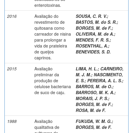
enterotoxinas.
2016
Avaliação do
SOUSA, C. R. V.
;
revestimento de
BASTOS, M. do S. R.
;
quitosana como
BORGES, M. de F.
;
carreador de nisina
OLIVEIRA, M. de A.
;
para prolongar a
MENDES, F. R. S.
;
vida de prateleira
ROSENTHAL, A.
;
de queijos
BENEVIDES, S. D.
caprinos.
2015
Avaliação
LIMA, H. L.
;
CARNEIRO,
preliminar da
M. J. M.
;
NASCIMENTO,
produção de
E. S.
;
PEREIRA, A. L. S.
;
celulose bacteriana
BARROS, M. de O.
;
de suco de caju.
BARROSO, M. K. A.
;
MORAIS, J. P. S.
;
BORGES, M. de F.
;
ROSA, M. de F.
1988
Avaliação
FUKUDA, W. M. G.
;
qualitativa de
BORGES, M. de F.
cultivares de