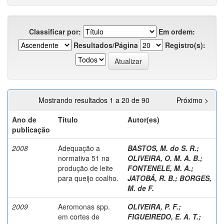
Classificar por:
Em ordem:
Resultados/Página
Registro(s):
Mostrando resultados 1 a 20 de 90
Próximo >
Ano de
Título
Autor(es)
publicação
2008
Adequação a
BASTOS, M. do S. R.
;
normativa 51 na
OLIVEIRA, O. M. A. B.
;
produção de leite
FONTENELE, M. A.
;
para queijo coalho.
JATOBÁ, R. B.
;
BORGES,
M. de F.
2009
Aeromonas spp.
OLIVEIRA, P. F.
;
em cortes de
FIGUEIREDO, E. A. T.
;