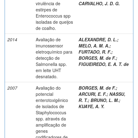
virulência de
CARVALHO, J. D. G.
estirpes de
Enterococcus spp
isoladas de queijos
de coalho.
2014
Avaliação de
ALEXANDRE, D. L.
;
imunossensor
MELO, A. M. A.
;
eletroquímico para
FURTADO, R. F.
;
detecção de
BORGES, M. de F.
;
Salmonella spp.
FIGUEIREDO, E. A. T. de
em leite UHT
desnatado.
2007
Avaliação do
BORGES, M. de F.
;
potencial
ARCURI, E. F.
;
NASSU,
enterotoxigênico
R. T.
;
BRUNO, L. M.
;
de isolados de
KUAYE, A. Y.
Staphylococcus
spp. através da
amplificação de
genes
codificadores de