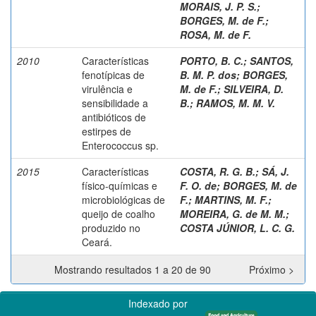
MORAIS, J. P. S.
;
BORGES, M. de F.
;
ROSA, M. de F.
2010
Características
PORTO, B. C.
;
SANTOS,
fenotípicas de
B. M. P. dos
;
BORGES,
virulência e
M. de F.
;
SILVEIRA, D.
sensibilidade a
B.
;
RAMOS, M. M. V.
antibióticos de
estirpes de
Enterococcus sp.
2015
Características
COSTA, R. G. B.
;
SÁ, J.
físico-químicas e
F. O. de
;
BORGES, M. de
microbiológicas de
F.
;
MARTINS, M. F.
;
queijo de coalho
MOREIRA, G. de M. M.
;
produzido no
COSTA JÚNIOR, L. C. G.
Ceará.
Mostrando resultados 1 a 20 de 90
Próximo >
Indexado por