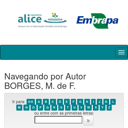
Skip
navigation
Navegando por Autor
BORGES, M. de F.
Ir para:
0-9
A
B
C
D
E
F
G
H
I
J
K
L
M
N
O
P
Q
R
S
T
U
V
W
X
Y
Z
ou entre com as primeiras letras: