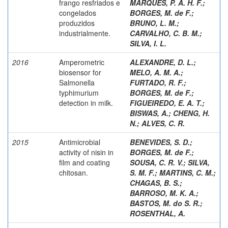
frango resfriados e
MARQUES, P. A. H. F.
;
congelados
BORGES, M. de F.
;
produzidos
BRUNO, L. M.
;
industrialmente.
CARVALHO, C. B. M.
;
SILVA, I. L.
2016
Amperometric
ALEXANDRE, D. L.
;
biosensor for
MELO, A. M. A.
;
Salmonella
FURTADO, R. F.
;
typhimurium
BORGES, M. de F.
;
detection in milk.
FIGUEIREDO, E. A. T.
;
BISWAS, A.
;
CHENG, H.
N.
;
ALVES, C. R.
2015
Antimicrobial
BENEVIDES, S. D.
;
activity of nisin in
BORGES, M. de F.
;
film and coating
SOUSA, C. R. V.
;
SILVA,
chitosan.
S. M. F.
;
MARTINS, C. M.
;
CHAGAS, B. S.
;
BARROSO, M. K. A.
;
BASTOS, M. do S. R.
;
ROSENTHAL, A.