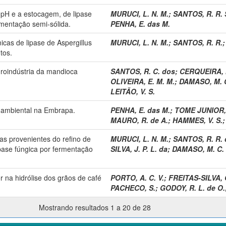
 pH e a estocagem, de lipase
MURUCI, L. N. M.
;
SANTOS, R. R. 
rmentação semi-sólida.
PENHA, E. das M.
icas de lipase de Aspergillus
MURUCI, L. N. M.
;
SANTOS, R. R.
tos.
groindústria da mandioca
SANTOS, R. C. dos
;
CERQUEIRA, I
OLIVEIRA, E. M. M.
;
DAMASO, M. C
LEITÃO, V. S.
 ambiental na Embrapa.
PENHA, E. das M.
;
TOME JUNIOR, 
MAURO, R. de A.
;
HAMMES, V. S.
ras provenientes do refino de
MURUCI, L. N. M.
;
SANTOS, R. R.
pase fúngica por fermentação
SILVA, J. P. L. da
;
DAMASO, M. C. 
r na hidrólise dos grãos de café
PORTO, A. C. V.
;
FREITAS-SILVA, 
PACHECO, S.
;
GODOY, R. L. de O.
Mostrando resultados 1 a 20 de 28