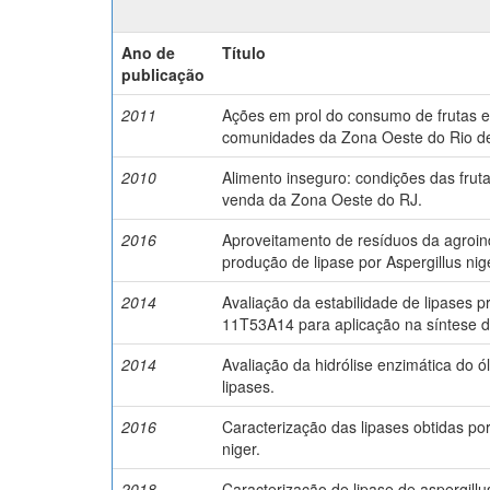
Ano de
Título
publicação
2011
Ações em prol do consumo de frutas e
comunidades da Zona Oeste do Rio de
2010
Alimento inseguro: condições das frut
venda da Zona Oeste do RJ.
2016
Aproveitamento de resíduos da agroin
produção de lipase por Aspergillus nig
2014
Avaliação da estabilidade de lipases p
11T53A14 para aplicação na síntese de
2014
Avaliação da hidrólise enzimática do ó
lipases.
2016
Caracterização das lipases obtidas po
niger.
2018
Caracterização de lipase de aspergill