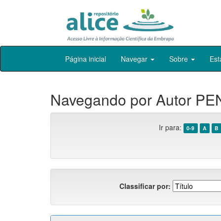
Skip
Página inicial
Navegar
Sobre
Est
navigation
Navegando por Autor PEN
Ir para:
0-9
A
B
Classificar por: