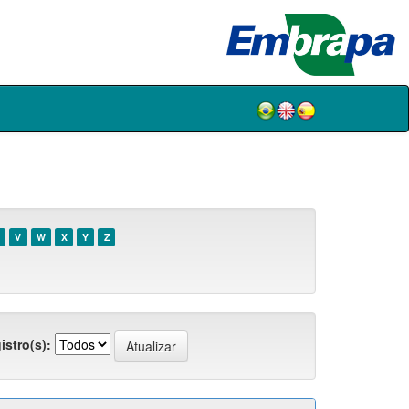
V
W
X
Y
Z
istro(s):