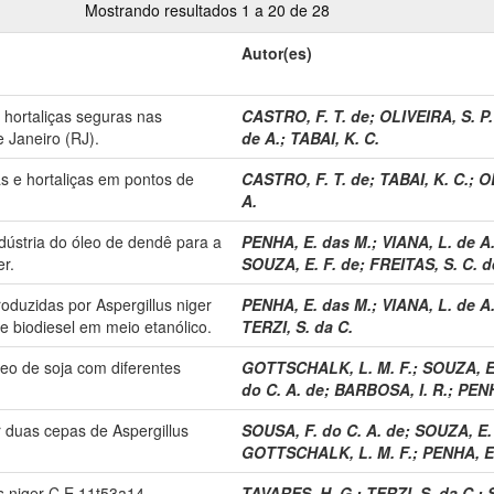
Mostrando resultados 1 a 20 de 28
Autor(es)
 hortaliças seguras nas
CASTRO, F. T. de
;
OLIVEIRA, S. P.
 Janeiro (RJ).
de A.
;
TABAI, K. C.
as e hortaliças em pontos de
CASTRO, F. T. de
;
TABAI, K. C.
;
OL
A.
dústria do óleo de dendê para a
PENHA, E. das M.
;
VIANA, L. de A.
er.
SOUZA, E. F. de
;
FREITAS, S. C. d
roduzidas por Aspergillus niger
PENHA, E. das M.
;
VIANA, L. de A.
 biodiesel em meio etanólico.
TERZI, S. da C.
leo de soja com diferentes
GOTTSCHALK, L. M. F.
;
SOUZA, E.
do C. A. de
;
BARBOSA, I. R.
;
PENH
r duas cepas de Aspergillus
SOUSA, F. do C. A. de
;
SOUZA, E. 
GOTTSCHALK, L. M. F.
;
PENHA, E
us niger C E 11t53a14
TAVARES, H. G.
;
TERZI, S. da C.
;