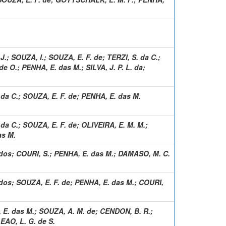
J.
;
SOUZA, I.
;
SOUZA, E. F. de
;
TERZI, S. da C.
;
de O.
;
PENHA, E. das M.
;
SILVA, J. P. L. da
;
 da C.
;
SOUZA, E. F. de
;
PENHA, E. das M.
 da C.
;
SOUZA, E. F. de
;
OLIVEIRA, E. M. M.
;
as M.
 dos
;
COURI, S.
;
PENHA, E. das M.
;
DAMASO, M. C.
 dos
;
SOUZA, E. F. de
;
PENHA, E. das M.
;
COURI,
 E. das M.
;
SOUZA, A. M. de
;
CENDON, B. R.
;
EAO, L. G. de S.