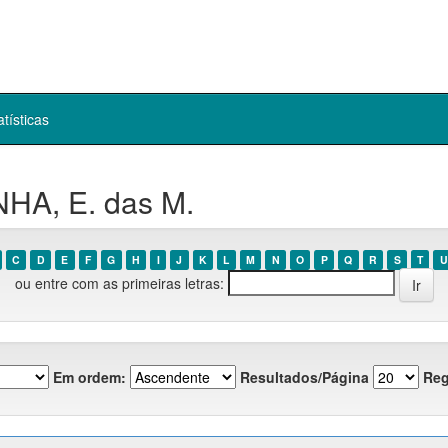
atísticas
HA, E. das M.
C
D
E
F
G
H
I
J
K
L
M
N
O
P
Q
R
S
T
U
ou entre com as primeiras letras:
Em ordem:
Resultados/Página
Reg