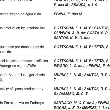
E. das M.
;
BRIGIDA, A. I. S.
ustrialização da água e da
PENHA, E. das M.
 production by lactobacillus
GOTTSCHALK, L. M. F.
;
SANTOS, 
OLIVEIRA, A. N. de
;
COSTA, S. D. 
SANTOS, K. M. O. dos
turonase por duas cepas de
GOTTSCHALK, L. M. F.
;
TERZI, S.
 sólido.
ulolíticas e hemicelulolíticas
GOTTSCHALK, L. M. F.
;
TERZI, S.
Aspergillus niger 3T5B8.
FAVARO, L. C. de L.
;
PENHA, E. d
e de Aspergillus niger obtida
MURUCI, L. N. M.
;
SANTOS, R. R.
).
T.
ctivity of lipase produced by
MURUCI, L. N. M.
;
SANTOS, R. R.
S.
;
DAMASO, M. C. T.
o Participativo) na Embrapa
SANTIAGO, M. C. P. de A.
;
PENHA,
ROCHA, J. E. D.
;
MENDES, L. L.
;
L