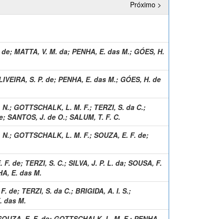
Próximo >
 de
;
MATTA, V. M. da
;
PENHA, E. das M.
;
GÓES, H.
IVEIRA, S. P. de
;
PENHA, E. das M.
;
GÓES, H. de
 N.
;
GOTTSCHALK, L. M. F.
;
TERZI, S. da C.
;
e
;
SANTOS, J. de O.
;
SALUM, T. F. C.
 N.
;
GOTTSCHALK, L. M. F.
;
SOUZA, E. F. de
;
 F. de
;
TERZI, S. C.
;
SILVA, J. P. L. da
;
SOUSA, F.
A, E. das M.
F. de
;
TERZI, S. da C.
;
BRIGIDA, A. I. S.
;
. das M.
SOUZA, E. F. de
;
GOTTSCHALK, L. M. F.
;
PENHA,