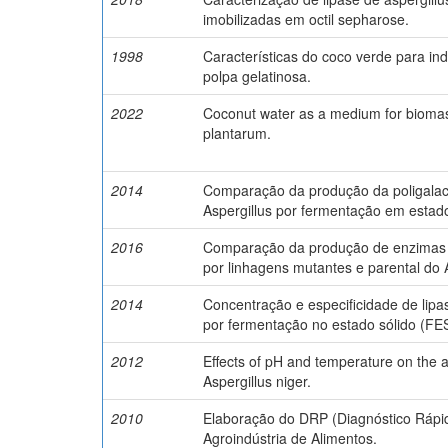
imobilizadas em octil sepharose.
1998
Características do coco verde para ind
polpa gelatinosa.
2022
Coconut water as a medium for biomass
plantarum.
2014
Comparação da produção da poligalac
Aspergillus por fermentação em estado
2016
Comparação da produção de enzimas cel
por linhagens mutantes e parental do 
2014
Concentração e especificidade de lipas
por fermentação no estado sólido (FES
2012
Effects of pH and temperature on the a
Aspergillus niger.
2010
Elaboração do DRP (Diagnóstico Rápid
Agroindústria de Alimentos.