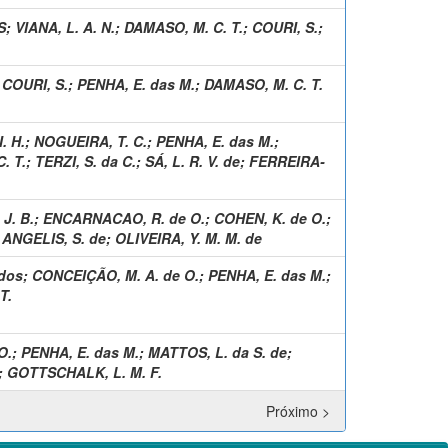
S
;
VIANA, L. A. N.
;
DAMASO, M. C. T.
;
COURI, S.
;
;
COURI, S.
;
PENHA, E. das M.
;
DAMASO, M. C. T.
. H.
;
NOGUEIRA, T. C.
;
PENHA, E. das M.
;
. T.
;
TERZI, S. da C.
;
SÁ, L. R. V. de
;
FERREIRA-
J. B.
;
ENCARNACAO, R. de O.
;
COHEN, K. de O.
;
;
ANGELIS, S. de
;
OLIVEIRA, Y. M. M. de
 dos
;
CONCEIÇÃO, M. A. de O.
;
PENHA, E. das M.
;
T.
O.
;
PENHA, E. das M.
;
MATTOS, L. da S. de
;
;
GOTTSCHALK, L. M. F.
Próximo >