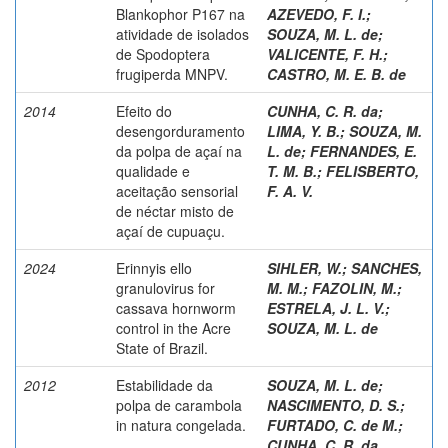
Blankophor P167 na
AZEVEDO, F. I.
;
atividade de isolados
SOUZA, M. L. de
;
de Spodoptera
VALICENTE, F. H.
;
frugiperda MNPV.
CASTRO, M. E. B. de
2014
Efeito do
CUNHA, C. R. da
;
desengorduramento
LIMA, Y. B.
;
SOUZA, M.
da polpa de açaí na
L. de
;
FERNANDES, E.
qualidade e
T. M. B.
;
FELISBERTO,
aceitação sensorial
F. A. V.
de néctar misto de
açaí de cupuaçu.
2024
Erinnyis ello
SIHLER, W.
;
SANCHES,
granulovirus for
M. M.
;
FAZOLIN, M.
;
cassava hornworm
ESTRELA, J. L. V.
;
control in the Acre
SOUZA, M. L. de
State of Brazil.
2012
Estabilidade da
SOUZA, M. L. de
;
polpa de carambola
NASCIMENTO, D. S.
;
in natura congelada.
FURTADO, C. de M.
;
CUNHA, C. R. da