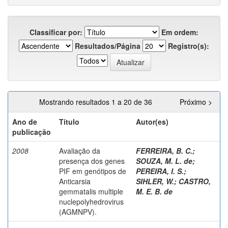
Classificar por:
Em ordem:
Resultados/Página
Registro(s):
Mostrando resultados 1 a 20 de 36
Próximo >
Ano de
Título
Autor(es)
publicação
2008
Avaliação da
FERREIRA, B. C.
;
presença dos genes
SOUZA, M. L. de
;
PIF em genótipos de
PEREIRA, I. S.
;
Anticarsia
SIHLER, W.
;
CASTRO,
gemmatalis multiple
M. E. B. de
nuclepolyhedrovirus
(AGMNPV).