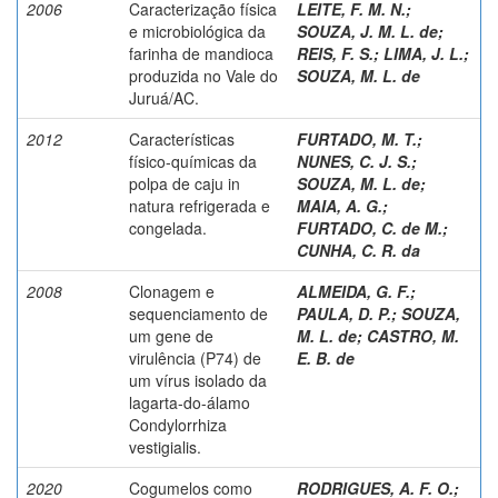
2006
Caracterização física
LEITE, F. M. N.
;
e microbiológica da
SOUZA, J. M. L. de
;
farinha de mandioca
REIS, F. S.
;
LIMA, J. L.
;
produzida no Vale do
SOUZA, M. L. de
Juruá/AC.
2012
Características
FURTADO, M. T.
;
físico-químicas da
NUNES, C. J. S.
;
polpa de caju in
SOUZA, M. L. de
;
natura refrigerada e
MAIA, A. G.
;
congelada.
FURTADO, C. de M.
;
CUNHA, C. R. da
2008
Clonagem e
ALMEIDA, G. F.
;
sequenciamento de
PAULA, D. P.
;
SOUZA,
um gene de
M. L. de
;
CASTRO, M.
virulência (P74) de
E. B. de
um vírus isolado da
lagarta-do-álamo
Condylorrhiza
vestigialis.
2020
Cogumelos como
RODRIGUES, A. F. O.
;