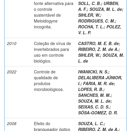
fonte alternativa para
SOLL, C. B.
;
URBEN,
o controle
A. F.
;
SOUZA, M. L. de
;
sustentável de
SIHLER, W.
;
Meloidogyne
RODRIGUES, C. M.
;
incognita.
ROCHA, T. L.
;
POLEZ,
V. L. P.
2010
Coleção de vírus de
CASTRO, M. E. B. de
;
invertebrados para
RIBEIRO, Z. M. de A.
;
uso em controle
SIHLER, W.
;
SOUZA, M.
biológico.
L. de
2022
Controle de
IWANICKI, N. S.
;
qualidade de
DELALIBERA JÚNIOR,
produtos
I.
;
FARIA, M. R. de
;
microbiológicos.
LOPES, R. B.
;
SANCHES, M. M.
;
SOUZA, M. L. de
;
SEIXAS, C. D. S.
;
SÓSA-GOMEZ, D. R.
2008
Efeito do
SOUZA, L. C.
;
branqueador óptico
RIBEIRO, Z. M. de A.
;