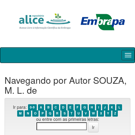
Skip
navigation
Navegando por Autor SOUZA,
M. L. de
Ir para:
0-9
A
B
C
D
E
F
G
H
I
J
K
L
M
N
O
P
Q
R
S
T
U
V
W
X
Y
Z
ou entre com as primeiras letras: