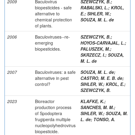
2009
Baculovirus
SZEWCZYK, B.
;
biopesticides - safe
RABALSKI, L.
;
KROL,
alternative to
E.
;
SIHLER, W.
;
chemical protection
SOUZA, M. L. de
of plants.
2006
Baculoviruses--re-
SZEWCZYK, B.
;
emerging
HOYOS-CARVAJAL, L.
;
biopesticides.
PALUSZEK, M.
;
SKRZECZ, I.
;
SOUZA,
M. L. de
2007
Baculoviruses: a safe
SOUZA, M. L. de
;
alternative in pest
CASTRO, M. E. B. de
;
control?
SIHLER, W.
;
KROL, E.
;
SZEWCZYK, B.
2023
Bioreactor
KLAFKE, K.
;
production process
SANCHES, M. M.
;
of Spodoptera
SIHLER, W.
;
SOUZA, M.
frugiperda multiple
L. de
;
TONSO, A.
nucleopolyhedrovirus
biopesticide.