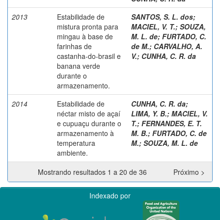
2013
Estabilidade de
SANTOS, S. L. dos
;
mistura pronta para
MACIEL, V. T.
;
SOUZA,
mingau à base de
M. L. de
;
FURTADO, C.
farinhas de
de M.
;
CARVALHO, A.
castanha-do-brasil e
V.
;
CUNHA, C. R. da
banana verde
durante o
armazenamento.
2014
Estabilidade de
CUNHA, C. R. da
;
néctar misto de açaí
LIMA, Y. B.
;
MACIEL, V.
e cupuaçu durante o
T.
;
FERNANDES, E. T.
armazenamento à
M. B.
;
FURTADO, C. de
temperatura
M.
;
SOUZA, M. L. de
ambiente.
Mostrando resultados 1 a 20 de 36
Próximo >
Indexado por