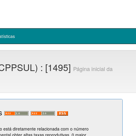
atísticas
(CPPSUL) : [1495]
Página inicial da
os
ho está diretamente relacionada com o número
ental obter altas taxas reprodutivas. 0 maior