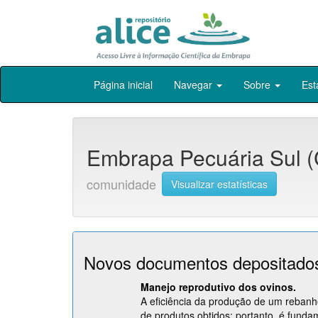
Skip
Página inicial
Navegar
Sobre
Est
navigation
Embrapa Pecuária Sul 
comunidade
Visualizar estatísticas
Novos documentos depositad
Manejo reprodutivo dos ovinos.
A eficiência da produção de um reban
de produtos obtidos; portanto, é fundam